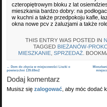
czteropiętrowym bloku z lat osiemdzies
mieszkania bardzo dobry: na podłogac
w kuchni a także przedpokoju kafle, ła
okna nowe pcv z żaluzjami a także rol
THIS ENTRY WAS POSTED IN
TAGGED
BIEŻANÓW-PROK
MIESZKANIE
,
SPRZEDAŻ
. BOOKM
Post navigation
←
Dom do zbycia w miejscowości Liszki o
Mieszkani
powierzchni 139.69m2
miejsc
Dodaj komentarz
Musisz się
zalogować
, aby móc dodać 