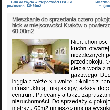
Post navigation
←
Dom do zbycia w miejscowości Liszki o
Mieszkani
powierzchni 139.69m2
miejsc
Mieszkanie do sprzedania cztero pokoj
blok w miejscowości Kraków o powierzc
60.00m2
Nieruchomość s
kuchni otwartej
niezależnych po
przedpokoju. O
ciepła woda z 
gazowego. Dod
loggia a także 3 piwnice. Okolica z ba
infrastrukturą, tutaj sklepy, szkoły, do
centrum. Polecamy a także zapraszam
nieruchomości. Do sprzedaży 4 pokoj
metrażu 60m2 umieszczone na wysoki