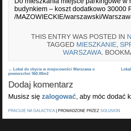
Do mieszkania miejsce parkingowe w h
budynkiem – koszt dodatkowo 30000 
/MAZOWIECKIE/warszawski/Warszawa
THIS ENTRY WAS POSTED IN
TAGGED
MIESZKANIE
,
SP
WARSZAWA
. BOOKM
Post navigation
←
Lokal do zbycia w miejscowości Warszawa o
Lokal
powierzchni 560.00m2
Dodaj komentarz
Musisz się
zalogować
, aby móc dodać 
PRACUJE NA GALACTICA
|
PROWADZONE PRZEZ
SOLUSION