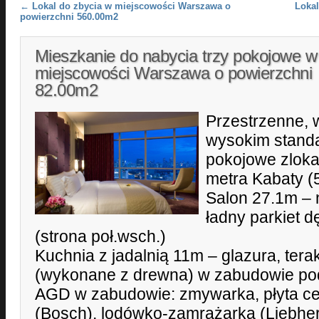
Post navigation
←
Lokal do zbycia w miejscowości Warszawa o
Lokal
powierzchni 560.00m2
Mieszkanie do nabycia trzy pokojowe w
miejscowości Warszawa o powierzchni
82.00m2
Przestrzenne,
wysokim standa
pokojowe zlokal
metra Kabaty (
Salon 27.1m – 
ładny parkiet 
(strona poł.wsch.)
Kuchnia z jadalnią 11m – glazura, ter
(wykonane z drewna) w zabudowie po
AGD w zabudowie: zmywarka, płyta ce
(Bosch), lodówko-zamrażarka (Liebherr