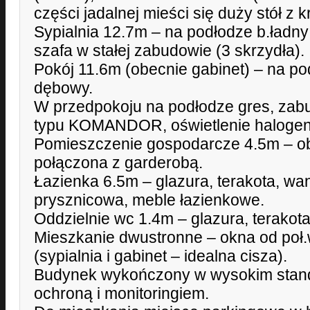
części jadalnej mieści się duży stół z k
Sypialnia 12.7m – na podłodze b.ładny
szafa w stałej zabudowie (3 skrzydła).
Pokój 11.6m (obecnie gabinet) – na po
dębowy.
W przedpokoju na podłodze gres, za
typu KOMANDOR, oświetlenie haloge
Pomieszczenie gospodarcze 4.5m – obe
połączona z garderobą.
Łazienka 6.5m – glazura, terakota, wa
prysznicowa, meble łazienkowe.
Oddzielnie wc 1.4m – glazura, terakota
Mieszkanie dwustronne – okna od poł.
(sypialnia i gabinet – idealna cisza).
Budynek wykończony w wysokim stand
ochroną i monitoringiem.