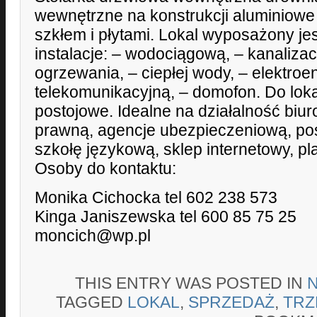
wewnętrzne na konstrukcji aluminiowe
szkłem i płytami. Lokal wyposażony je
instalacje: – wodociągową, – kanalizac
ogrzewania, – ciepłej wody, – elektroe
telekomunikacyjną, – domofon. Do lok
postojowe. Idealne na działalność biur
prawną, agencje ubezpieczeniową, po
szkołę językową, sklep internetowy, p
Osoby do kontaktu:
Monika Cichocka tel 602 238 573
Kinga Janiszewska tel 600 85 75 25
moncich@wp.pl
THIS ENTRY WAS POSTED IN
TAGGED
LOKAL
,
SPRZEDAŻ
,
TRZ