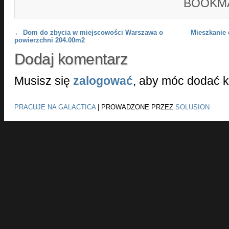
BOOKM
Post navigation
←
Dom do zbycia w miejscowości Warszawa o
Mieszkanie 
powierzchni 204.00m2
Dodaj komentarz
Musisz się
zalogować
, aby móc dodać 
PRACUJE NA GALACTICA
|
PROWADZONE PRZEZ
SOLUSION