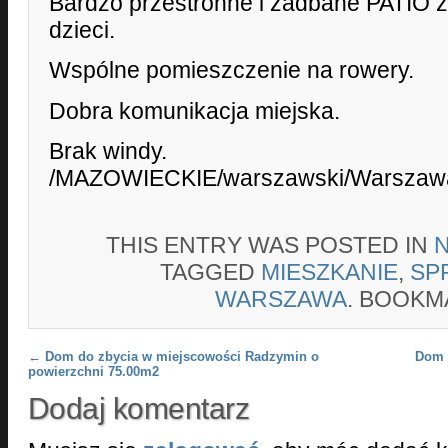
Bardzo przestronne i zadbane PATIO 
dzieci.
Wspólne pomieszczenie na rowery.
Dobra komunikacja miejska.
Brak windy.
/MAZOWIECKIE/warszawski/Warszawa/
THIS ENTRY WAS POSTED IN
TAGGED
MIESZKANIE
,
SP
WARSZAWA
. BOOKM
Post navigation
←
Dom do zbycia w miejscowości Radzymin o
Dom 
powierzchni 75.00m2
Dodaj komentarz