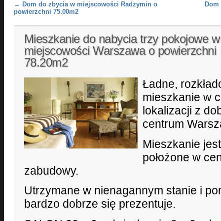
Post navigation
←
Dom do zbycia w miejscowości Radzymin o
Dom 
powierzchni 75.00m2
Mieszkanie do nabycia trzy pokojowe w
miejscowości Warszawa o powierzchni
78.20m2
Ładne, rozkład
mieszkanie w ci
lokalizacji z d
centrum Warsz
Mieszkanie jes
położone w cent
zabudowy.
Utrzymane w nienagannym stanie i p
bardzo dobrze się prezentuje.