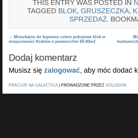
THIS ENTRY WAS POSTED IN
TAGGED
BLOK
,
GRUSZECZKA
,
K
SPRZEDAŻ
. BOOKM
Post navigation
←
Mieszkanie do kupienia cztero pokojowe blok w
Mi
miejscowości Kraków o powierzchni 60.00m2
budownict
Dodaj komentarz
Musisz się
zalogować
, aby móc dodać 
PRACUJE NA GALACTICA
|
PROWADZONE PRZEZ
SOLUSION