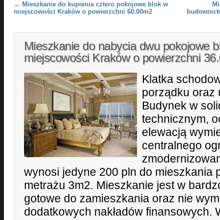
Post navigation
←
Mieszkanie do kupienia cztero pokojowe blok w
Mi
miejscowości Kraków o powierzchni 60.00m2
budownict
Mieszkanie do nabycia dwu pokojowe b
miejscowości Kraków o powierzchni 3
Klatka schodo
porządku oraz 
Budynek w sol
technicznym, o
elewacją wymie
centralnego ogr
zmodernizowan
wynosi jedyne 200 pln do mieszkania 
metrażu 3m2. Mieszkanie jest w bardz
gotowe do zamieszkania oraz nie wy
dodatkowych nakładów finansowych. W