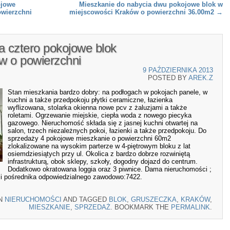
ojowe
Mieszkanie do nabycia dwu pokojowe blok w
owierzchni
miejscowości Kraków o powierzchni 36.00m2
→
a cztero pokojowe blok
w o powierzchni
9 PAŹDZIERNIKA 2013
POSTED BY
AREK.Z
Stan mieszkania bardzo dobry: na podłogach w pokojach panele, w
kuchni a także przedpokoju płytki ceramiczne, łazienka
wyflizowana, stolarka okienna nowe pcv z żaluzjami a także
roletami. Ogrzewanie miejskie, ciepła woda z nowego piecyka
gazowego. Nieruchomość składa się z jasnej kuchni otwartej na
salon, trzech niezależnych pokoi, łazienki a także przedpokoju. Do
sprzedaży 4 pokojowe mieszkanie o powierzchni 60m2
zlokalizowane na wysokim parterze w 4-piętrowym bloku z lat
osiemdziesiątych przy ul. Okolica z bardzo dobrze rozwiniętą
infrastrukturą, obok sklepy, szkoły, dogodny dojazd do centrum.
Dodatkowo okratowana loggia oraz 3 piwnice. Dama nieruchomości ;
cji pośrednika odpowiedzialnego zawodowo:7422.
IN
NIERUCHOMOŚCI
AND TAGGED
BLOK
,
GRUSZECZKA
,
KRAKÓW
,
MIESZKANIE
,
SPRZEDAŻ
. BOOKMARK THE
PERMALINK
.