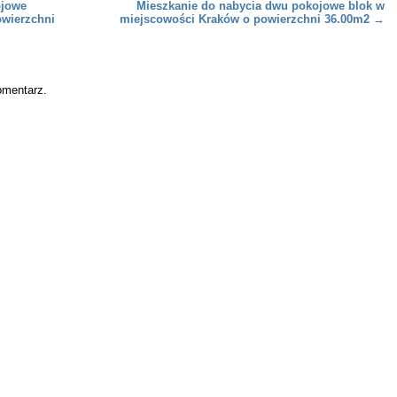
ojowe
Mieszkanie do nabycia dwu pokojowe blok w
owierzchni
miejscowości Kraków o powierzchni 36.00m2
→
omentarz.