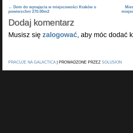
Post navigation
←
Dom do wynajęcia w miejscowości Kraków o
Mie
powierzchni 270.00m2
miejs
Dodaj komentarz
Musisz się
zalogować
, aby móc dodać 
PRACUJE NA GALACTICA
|
PROWADZONE PRZEZ
SOLUSION