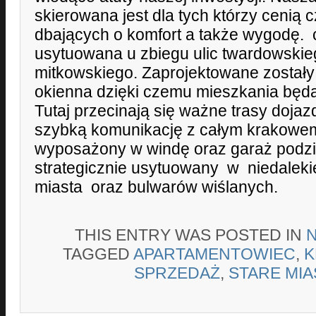
skierowana jest dla tych którzy cenią 
dbających o komfort a także wygodę. 
usytuowana u zbiegu ulic twardowskie
mitkowskiego. Zaprojektowane zostały
okienna dzięki czemu mieszkania będą 
Tutaj przecinają się ważne trasy doja
szybką komunikację z całym krakowem
wyposażony w windę oraz garaż podzi
strategicznie usytuowany w niedalekie
miasta oraz bulwarów wiślanych.
THIS ENTRY WAS POSTED IN
TAGGED
APARTAMENTOWIEC
,
K
SPRZEDAŻ
,
STARE MI