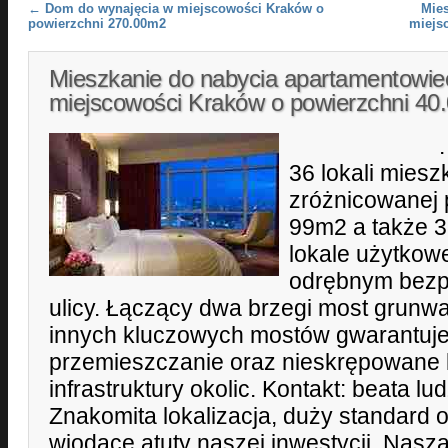
Post navigation
←
Dom do wynajęcia w miejscowości Kraków o
Mie
powierzchni 270.00m2
miejs
Mieszkanie do nabycia apartamentowie
miejscowości Kraków o powierzchni 4
. W budy
36 lokali miesz
zróżnicowanej 
99m2 a także 3
lokale użytkowe
odrębnym bezp
ulicy. Łączący dwa brzegi most grunwa
innych kluczowych mostów gwarantuj
przemieszczanie oraz nieskrępowane k
infrastruktury okolic. Kontakt: beata l
Znakomita lokalizacja, duży standard 
wiodące atuty naszej inwestycji. Nasz