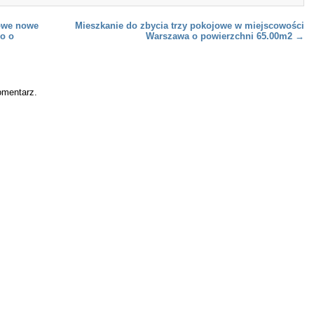
jowe nowe
Mieszkanie do zbycia trzy pokojowe w miejscowości
o o
Warszawa o powierzchni 65.00m2
→
omentarz.