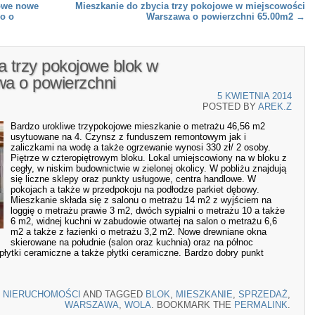
jowe nowe
Mieszkanie do zbycia trzy pokojowe w miejscowości
o o
Warszawa o powierzchni 65.00m2
→
a trzy pokojowe blok w
a o powierzchni
5 KWIETNIA 2014
POSTED BY
AREK.Z
Bardzo urokliwe trzypokojowe mieszkanie o metrażu 46,56 m2
usytuowane na 4. Czynsz z funduszem remontowym jak i
zaliczkami na wodę a także ogrzewanie wynosi 330 zł/ 2 osoby.
Piętrze w czteropiętrowym bloku. Lokal umiejscowiony na w bloku z
cegły, w niskim budownictwie w zielonej okolicy. W pobliżu znajdują
się liczne sklepy oraz punkty usługowe, centra handlowe. W
pokojach a także w przedpokoju na podłodze parkiet dębowy.
Mieszkanie składa się z salonu o metrażu 14 m2 z wyjściem na
loggię o metrażu prawie 3 m2, dwóch sypialni o metrażu 10 a także
6 m2, widnej kuchni w zabudowie otwartej na salon o metrażu 6,6
m2 a także z łazienki o metrażu 3,2 m2. Nowe drewniane okna
skierowane na południe (salon oraz kuchnia) oraz na północ
 płytki ceramiczne a także płytki ceramiczne. Bardzo dobry punkt
N
NIERUCHOMOŚCI
AND TAGGED
BLOK
,
MIESZKANIE
,
SPRZEDAŻ
,
WARSZAWA
,
WOLA
. BOOKMARK THE
PERMALINK
.