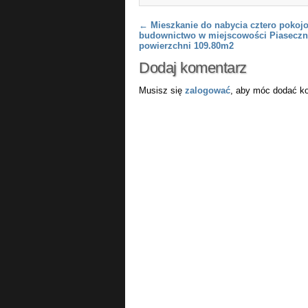
Post navigation
←
Mieszkanie do nabycia cztero poko
budownictwo w miejscowości Piaseczn
powierzchni 109.80m2
Dodaj komentarz
Musisz się
zalogować
, aby móc dodać k