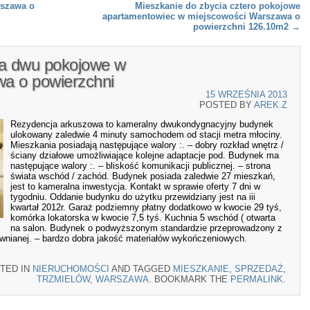
szawa o
Mieszkanie do zbycia cztero pokojowe
apartamentowiec w miejscowości Warszawa o
powierzchni 126.10m2
→
ia dwu pokojowe w
a o powierzchni
15 WRZEŚNIA 2013
POSTED BY
AREK.Z
Rezydencja arkuszowa to kameralny dwukondygnacyjny budynek
ulokowany zaledwie 4 minuty samochodem od stacji metra młociny.
Mieszkania posiadają następujące walory :. – dobry rozkład wnętrz /
ściany działowe umożliwiające kolejne adaptacje pod. Budynek ma
następujące walory :. – bliskość komunikacji publicznej. – strona
świata wschód / zachód. Budynek posiada zaledwie 27 mieszkań,
jest to kameralna inwestycja. Kontakt w sprawie oferty 7 dni w
tygodniu. Oddanie budynku do użytku przewidziany jest na iii
kwartał 2012r. Garaż podziemny płatny dodatkowo w kwocie 29 tyś,
komórka lokatorska w kwocie 7,5 tyś. Kuchnia 5 wschód ( otwarta
na salon. Budynek o podwyższonym standardzie przeprowadzony z
ewnianej. – bardzo dobra jakość materiałów wykończeniowych.
TED IN
NIERUCHOMOŚCI
AND TAGGED
MIESZKANIE
,
SPRZEDAŻ
,
TRZMIELÓW
,
WARSZAWA
. BOOKMARK THE
PERMALINK
.