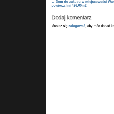
Post navigation
←
Dom do zakupu w miejscowości War
powierzchni 426.00m2
Dodaj komentarz
Musisz się
zalogować
, aby móc dodać k