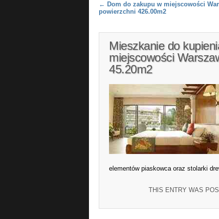
Post navigation
←
Dom do zakupu w miejscowości War
powierzchni 426.00m2
Mieszkanie do kupien
miejscowości Warszaw
45.20m2
elementów piaskowca oraz stolarki dr
THIS ENTRY WAS POS