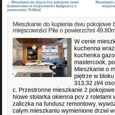
Post navigation
←
Mieszkanie do zbycia trzy pokojowe nowe
Mieszkanie 
budownictwo w miejscowości Bydgoszcz o
miejsco
powierzchni 70.00m2
Mieszkanie do kupienia dwu pokojowe 
miejscowości Piła o powierzchni 49.80
W cenie miesz
kuchenna wraz
kuchenka gazo
mastercook, po
Mieszkanie o me
piętrze w bloku
313,32 zł/4 oso
c. Przestronne mieszkanie 2 pokojowe
Nowe stolarka okienna pcv z roletami 
zaliczka na fundusz remontowy, wywóz
całym mieszkaniu wymienione drzwi w