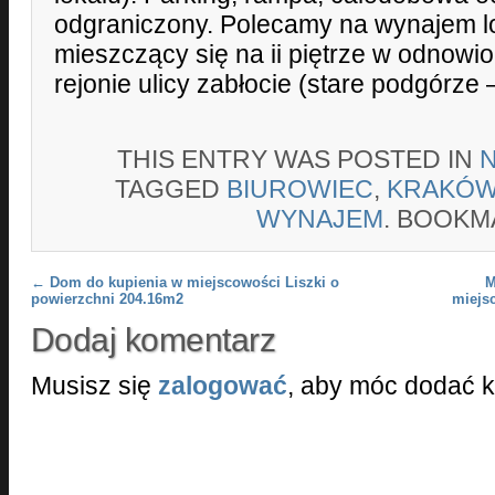
odgraniczony. Polecamy na wynajem l
mieszczący się na ii piętrze w odnow
rejonie ulicy zabłocie (stare podgórze 
THIS ENTRY WAS POSTED IN
TAGGED
BIUROWIEC
,
KRAKÓ
WYNAJEM
. BOOKM
Post navigation
←
Dom do kupienia w miejscowości Liszki o
M
powierzchni 204.16m2
miejs
Dodaj komentarz
Musisz się
zalogować
, aby móc dodać 