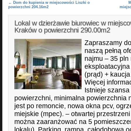
Post navigation
←
Dom do kupienia w miejscowości Liszki o
M
powierzchni 204.16m2
miejs
Lokal w dzierżawie biurowiec w miejsc
Kraków o powierzchni 290.00m2
Zapraszamy do
naszą pełną ofe
najmu – 35 pln 
eksploatacyjna
(prąd) + kaucja
Więcej informa
Istnieje szansa
powierzchni, minimalna powierzchnia 
jest po remoncie, nowa okna pcv, ogrz
miejskie (mpec). – otwartej przestrzeni
można zaaranżować na 5 pomieszczeń
lokalu). Parking, rampa, całodobowa o