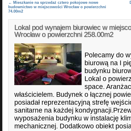
Post navigation
←
Mieszkanie na sprzedaż cztero pokojowe nowe
budownictwo w miejscowości Wrocław o powierzchni
74.00m2
Lokal pod wynajem biurowiec w miejsc
Wrocław o powierzchni 258.00m2
Polecamy do wy
biurową na I p
budynku biurow
Lokal o powier
space. Aranżac
właścicielem. Budynek o łącznej powi
posiadał reprezentacyjną strefę wejśc
sanitarne na każdej kondygnacji.Prze
wyposażenia budynku w instalację klima
mechanicznej. Dodatkowo obiekt posia