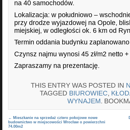
na 40 samochodów.
Lokalizacja: w południowo – wschodni
przy drodze wyjazdowej na Opole, bli
miejskiej, w odległości ok. 6 km od Ry
Termin oddania budynku zaplanowano n
Czynsz najmu wynosi 45 zł/m2 netto + 
Zapraszamy na prezentację.
THIS ENTRY WAS POSTED IN
TAGGED
BIUROWIEC
,
KŁOD
WYNAJEM
. BOOKM
Post navigation
←
Mieszkanie na sprzedaż cztero pokojowe nowe
budownictwo w miejscowości Wrocław o powierzchni
74.00m2