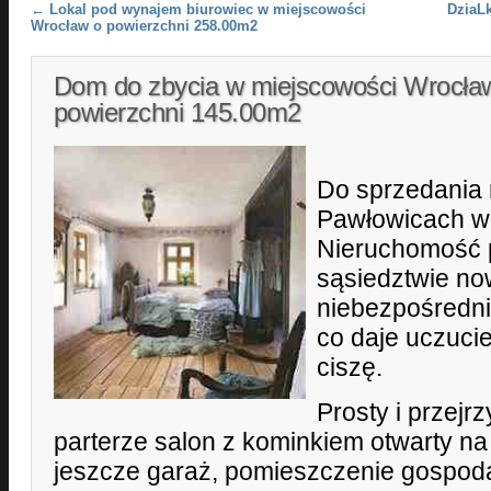
Post navigation
←
Lokal pod wynajem biurowiec w miejscowości
DziaL
Wrocław o powierzchni 258.00m2
Dom do zbycia w miejscowości Wrocła
powierzchni 145.00m2
Do sprzedania
Pawłowicach w
Nieruchomość p
sąsiedztwie n
niebezpośredni
co daje uczucie
ciszę.
Prosty i przejrz
parterze salon z kominkiem otwarty na
jeszcze garaż, pomieszczenie gospoda