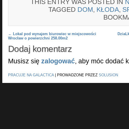
THIS ENTRY WAS POSTED IN
TAGGED
DOM
,
KŁODA
,
S
BOOKM
Post navigation
←
Lokal pod wynajem biurowiec w miejscowości
DziaL
Wrocław o powierzchni 258.00m2
Dodaj komentarz
Musisz się
zalogować
, aby móc dodać 
PRACUJE NA GALACTICA
|
PROWADZONE PRZEZ
SOLUSION