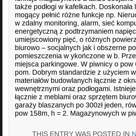
także podłogi w kafelkach. Doskonała 
mogący pełnić różne funkcje np. Nie
w zdalny monitoring, alarm, sieć komp
energetyczną z podtrzymaniem napięci
umiejscowiony pięć, o różnych powie
biurowo – socjalnych jak i obszerne p
pomieszczenia w ykończone w b. Prz
miejsca parkingowe. W piwnicy o pow 6
pom. Dobrym standardzie z użyciem wy
materiałów budowlanych łącznie z okn
wewnętrznymi oraz podłogami. Istnieje
łącznie z meblami oraz sprzętem biu
garaży blaszanych po 300zł jeden, rów
pow 158m, h = 2. Magazynowych w piw
THIS ENTRY WAS POSTED IN