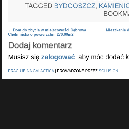
TAGGED
BYDGOSZCZ
,
KAMIENI
BOOKM
Post navigation
←
Dom do zbycia w miejscowości Dąbrowa
Mieszkanie d
Chełmińska o powierzchni 270.00m2
Dodaj komentarz
Musisz się
zalogować
, aby móc dodać 
PRACUJE NA GALACTICA
|
PROWADZONE PRZEZ
SOLUSION