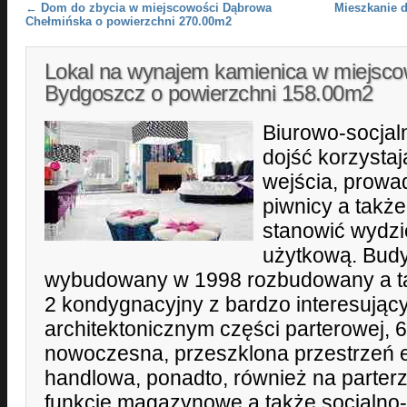
Post navigation
←
Dom do zbycia w miejscowości Dąbrowa
Mieszkanie d
Chełmińska o powierzchni 270.00m2
Lokal na wynajem kamienica w miejsco
Bydgoszcz o powierzchni 158.00m2
Biurowo-socjal
dojść korzysta
wejścia, prowa
piwnicy a także
stanowić wydzi
użytkową. Bud
wybudowany w 1998 rozbudowany a ta
2 kondygnacyjny z bardzo interesują
architektonicznym części parterowej, 
nowoczesna, przeszklona przestrzeń 
handlowa, ponadto, również na parterz
funkcje magazynowe a także socjalno-