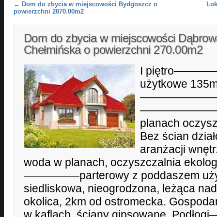
Post navigation
←
Dom do zbycia w miejscowości Bydgoszcz o
Lok
powierzchni 2870.00m2
Dom do zbycia w miejscowości Dąbrow
Chełmińska o powierzchni 270.00m2
I piętro——
użytkowe 135m
—————————
—————————
planach oczysz
Bez ścian dzia
aranżacji wnętr
woda w planach, oczyszczalnia ekologi
—————parterowy z poddaszem użyt
siedliskowa, nieogrodzona, leżąca na
okolica, 2km od ostromecka. Gospodar
w kaflach, ściany gipsowane. P