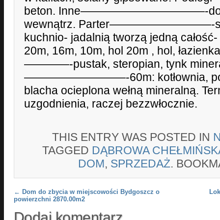
beton. Inne———————————-dom 
wewnątrz. Parter—————————-salo
kuchnio- jadalnią tworzą jedną całość- 
20m, 16m, 10m, hol 20m , hol, łazienk
————-pustak, steropian, tynk minera
—————————-60m: kotłownia, pom.
blacha ocieplona wełną mineralną. 
uzgodnienia, raczej bezzwłocznie.
THIS ENTRY WAS POSTED IN
TAGGED
DĄBROWA CHEŁMIŃSK
DOM
,
SPRZEDAŻ
. BOOKM
Post navigation
←
Dom do zbycia w miejscowości Bydgoszcz o
Lok
powierzchni 2870.00m2
Dodaj komentarz