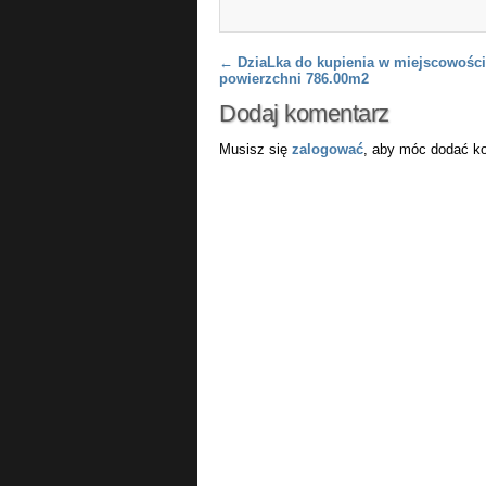
Post navigation
←
DziaLka do kupienia w miejscowośc
powierzchni 786.00m2
Dodaj komentarz
Musisz się
zalogować
, aby móc dodać k