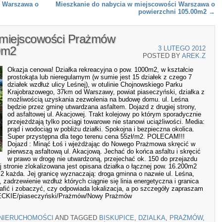
i Warszawa o
Mieszkanie do nabycia w miejscowości Warszawa o
powierzchni 105.00m2
→
 miejscowości Prażmów
0m2
3 LUTEGO 2012
POSTED BY
AREK.Z
Okazja cenowa! Działka rekreacyjna o pow. 1000m2, w kształcie
prostokąta lub nieregularnym (w sumie jest 15 działek z czego 7
działek wzdłuż ulicy Leśnej), w otulinie Chojnowskiego Parku
Krajobrazowego, 37km od Warszawy, powiat piaseczyński, działka z
możliwością uzyskania zezwolenia na budowę domu. ul. Leśna
będzie przez gminę utwardzana asfaltem. Dojazd z drugiej strony,
od asfaltowej ul. Akacjowej. Trakt kolejowy po którym sporadycznie
przejeżdżają tylko pociągi towarowe nie stanowi uciążliwości. Media:
prąd i wodociąg w pobliżu działki. Spokojna i bezpieczna okolica.
Super przystępna dla tego terenu cena 55zł/m2. POLECAM!!!
Dojazd : Minąć Łoś i wjeżdżając do Nowego Prażmowa skręcić w
pierwszą asfaltową ul. Akacjową. Jechać do końca asfaltu i skręcić
w prawo w drogę nie utwardzoną, przejechać ok. 150 do przejazdu
j stronie zlokalizowana jest opisana działka o łącznej pow. 16.200m2
2 każda. Jej granicę wyznaczają: droga gminna o nazwie ul. Leśna,
 zadrzewienie wzdłuż których ciągnie się linia energetyczna i granica
afić i zobaczyć, czy odpowiada lokalizacja, a po szczegóły zapraszam
WIECKIE/piaseczyński/Prażmów/Nowy Prażmów
NIERUCHOMOŚCI
AND TAGGED
BISKUPICE
,
DZIALKA
,
PRAŻMÓW
,