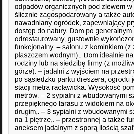
odpadów organicznych pod zlewem w 
ślicznie zagospodarowany a także au
nawadniany ogródek, zapewniający pr
dostęp do natury. Dom po generalnym 
odrestaurowany, gustownie wykończon
funkcjonalny. – salonu z kominkiem (
płaszczem wodnym),. Dom idealnie nad
rodziny lub na siedzibę firmy (z możl
górze). – jadalni z wyjściem na przest
po sąsiedzku parku dreszera, ogrodu 
stacji metra racławicka. Wysokość po
metrów. – 2 sypialni z wbudowanymi sz
przepięknego tarasu z widokiem na oko
drugim,. – 3 sypialni z wbudowanymi sz
na 1 piętrze,. – przestronnej a także f
aneksem jadalnym z sporą ilością szafe