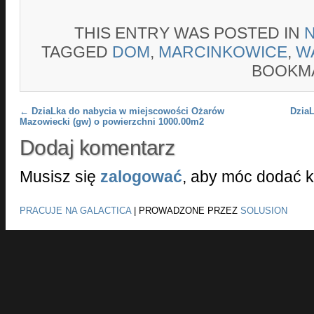
THIS ENTRY WAS POSTED IN
TAGGED
DOM
,
MARCINKOWICE
,
W
BOOKM
Post navigation
←
DziaLka do nabycia w miejscowości Ożarów
Dzia
Mazowiecki (gw) o powierzchni 1000.00m2
Dodaj komentarz
Musisz się
zalogować
, aby móc dodać 
PRACUJE NA GALACTICA
|
PROWADZONE PRZEZ
SOLUSION