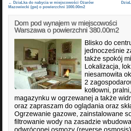
Post navigation
←
DziaLka do nabycia w miejscowości Ożarów
Dzia
Mazowiecki (gw) o powierzchni 1000.00m2
Dom pod wynajem w miejscowości
Warszawa o powierzchni 380.00m2
Blisko do centr
jednocześnie z
także spokój m
Lokalizacja, loka
niesamowita oka
2 zagospodaro
kotłowni, pralni
magazynku w ogrzewanej a także widn
oraz zapraszam do oglądania oraz skła
Ogrzewanie gazowe, zainstalowane so
filtrowanie wody na zasadzie wbudow
odwróconej osmozy (reverse osmosis)