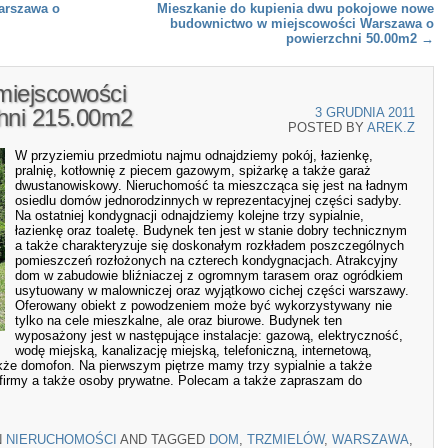
arszawa o
Mieszkanie do kupienia dwu pokojowe nowe
budownictwo w miejscowości Warszawa o
powierzchni 50.00m2
→
iejscowości
hni 215.00m2
3 GRUDNIA 2011
POSTED BY
AREK.Z
W przyziemiu przedmiotu najmu odnajdziemy pokój, łazienkę,
pralnię, kotłownię z piecem gazowym, spiżarkę a także garaż
dwustanowiskowy. Nieruchomość ta mieszcząca się jest na ładnym
osiedlu domów jednorodzinnych w reprezentacyjnej części sadyby.
Na ostatniej kondygnacji odnajdziemy kolejne trzy sypialnie,
łazienkę oraz toaletę. Budynek ten jest w stanie dobry technicznym
a także charakteryzuje się doskonałym rozkładem poszczególnych
pomieszczeń rozłożonych na czterech kondygnacjach. Atrakcyjny
dom w zabudowie bliźniaczej z ogromnym tarasem oraz ogródkiem
usytuowany w malowniczej oraz wyjątkowo cichej części warszawy.
Oferowany obiekt z powodzeniem może być wykorzystywany nie
tylko na cele mieszkalne, ale oraz biurowe. Budynek ten
wyposażony jest w następujące instalacje: gazową, elektryczność,
wodę miejską, kanalizację miejską, telefoniczną, internetową,
także domofon. Na pierwszym piętrze mamy trzy sypialnie a także
firmy a także osoby prywatne. Polecam a także zapraszam do
N
NIERUCHOMOŚCI
AND TAGGED
DOM
,
TRZMIELÓW
,
WARSZAWA
,