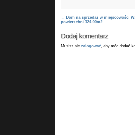
Post navigation
←
Dom na sprzedaż w miejscowości W
powierzchni 324.00m2
Dodaj komentarz
Musisz się
zalogować
, aby móc dodać k