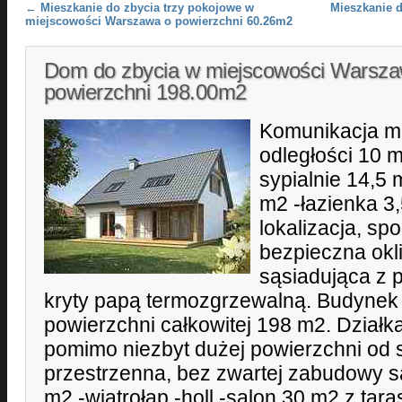
Post navigation
←
Mieszkanie do zbycia trzy pokojowe w
Mieszkanie d
miejscowości Warszawa o powierzchni 60.26m2
Dom do zbycia w miejscowości Warsza
powierzchni 198.00m2
Komunikacja mi
odległości 10 m
sypialnie 14,5 
m2 -łazienka 3
lokalizacja, spo
bezpieczna okl
sąsiadująca z 
kryty papą termozgrzewalną. Budynek z
powierzchni całkowitej 198 m2. Dział
pomimo niezbyt dużej powierzchni od 
przestrzenna, bez zwartej zabudowy s
m2 -wiatrołap -holl -salon 30 m2 z tar