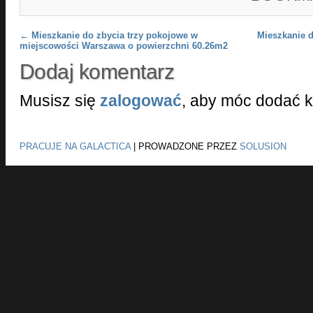
Post navigation
←
Mieszkanie do zbycia trzy pokojowe w
Mieszkanie d
miejscowości Warszawa o powierzchni 60.26m2
Dodaj komentarz
Musisz się
zalogować
, aby móc dodać 
PRACUJE NA GALACTICA
|
PROWADZONE PRZEZ
SOLUSION