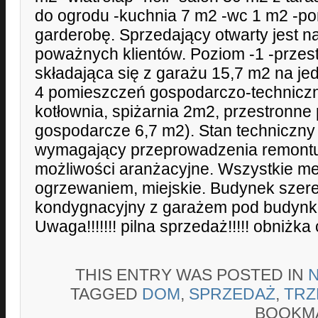
do ogrodu -kuchnia 7 m2 -wc 1 m2 -p
garderobę. Sprzedający otwarty jest 
poważnych klientów. Poziom -1 -przes
składająca się z garażu 15,7 m2 na j
4 pomieszczeń gospodarczo-techniczny
kotłownia, spiżarnia 2m2, przestronn
gospodarcze 6,7 m2). Stan techniczny 
wymagający przeprowadzenia remontu 
możliwości aranżacyjne. Wszystkie me
ogrzewaniem, miejskie. Budynek sze
kondygnacyjny z garażem pod budynk
Uwaga!!!!!!! pilna sprzedaż!!!!! obniżka
THIS ENTRY WAS POSTED IN
TAGGED
DOM
,
SPRZEDAŻ
,
TRZ
BOOKM