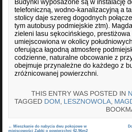
Budynki wyposażone są w instalację d
telefoniczną, wodno-kanalizacyjną a t
stolicy daje szereg dogodnych połącz
tym autobusy podmiejskie ztm). Magda
zieleni lasu sękocińskiego, prestiżow
umiejscowiona w okolicy południowyc
oferująca łagodną atmosferę podmiejsk
codzienne, naturalne obcowanie z prz
obejmuje przynależne do każdego z b
zróżnicowanej powierzchni.
THIS ENTRY WAS POSTED IN
TAGGED
DOM
,
LESZNOWOLA
,
MAG
BOOKM
Post navigation
←
Mieszkanie do nabycia dwu pokojowe w
D
miejscowości Ząbki o powierzchni 42.96m2