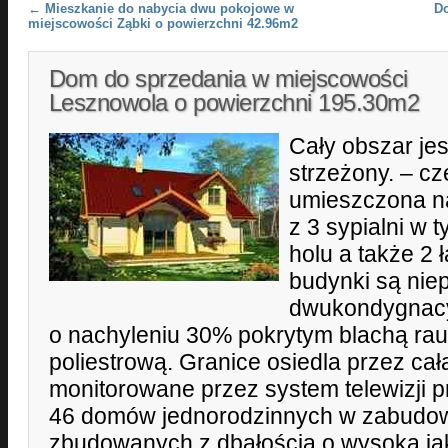
Post navigation
←
Mieszkanie do nabycia dwu pokojowe w
D
miejscowości Ząbki o powierzchni 42.96m2
Dom do sprzedania w miejscowości
Lesznowola o powierzchni 195.30m2
Cały obszar je
strzeżony. – cz
umieszczona na
z 3 sypialni w 
holu a także 2
budynki są nie
dwukondygnacy
o nachyleniu 30% pokrytym blachą rau
poliestrową. Granice osiedla przez ca
monitorowane przez system telewizji 
46 domów jednorodzinnych w zabudowi
zbudowanych z dbałością o wysoką ja