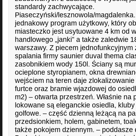
standardy zachwycające.
Piaseczyński/lesznowola/magdalenka.
jednakowy program użytkowy, który ob
miasteczko jest usytuowane 4 km od w
handlowego „janki” a także zaledwie 
warszawy. Z piecem jednofunkcyjnym 
spalania firmy saunier duval thema cla
zasobnikiem wody 150l. Ściany są mu
ocieplone styropianem, okna drewnian
wejściem na teren daje zlokalizowanie
furtce oraz bramie wjazdowej do osied
m2) – otwarta przestrzeń. Właśnie na p
lokowane są eleganckie osiedla, kluby
golfowe. – część dzienną leżącą na pa
przedsionkiem, holem, gabinetem, toale
także pokojem dziennym. – poddasze d