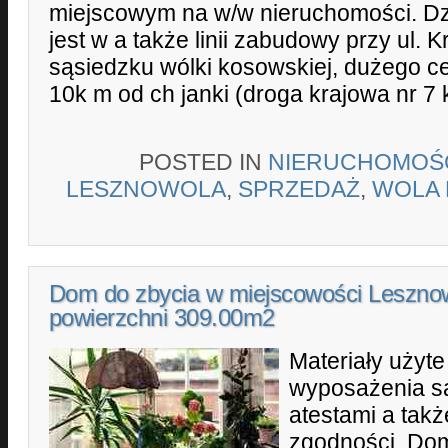
miejscowym na w/w nieruchomości. Dzi
jest w a także linii zabudowy przy ul. 
sąsiedzku wólki kosowskiej, dużego 
10k m od ch janki (droga krajowa nr 7 
POSTED IN
NIERUCHOMOŚ
LESZNOWOLA
,
SPRZEDAŻ
,
WOLA
Dom do zbycia w miejscowości Leszno
powierzchni 309.00m2
Materiały użyt
wyposażenia są
atestami a takż
zgodności. Do