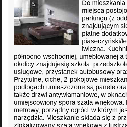
Do mieszkania
miejsca posto
parkingu (z odd
znajdującym si
płatne dodatko
piaseczyński/l
iwiczna. Kuchn
północno-wschodniej, umeblowanej a 
okolicy znajdujesię szkoła, przedszkol
usługowe, przystanek autobusowy oraz
Przytulne, ciche, 2-pokojowe mieszka
podłogach umieszczone są panele ora
także drzwi antywłamaniowe, w oknach 
umiejscowiony spora szafa wnękowa. Le
metrowy, porządny ogród, w którym je
narzędzia. Mieszkanie składa się z pr
zlokalizowany szafa wnękowa z lustrz