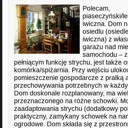
Polecam,
piaseczyński/l
iwiczna. Dom n
osiedlu (osied
iwiczna) z wł
garażu nad mi
samochodu – z
pełniącym funkcję strychu, jest także 
komórka/spiżarnia. Przy wejściu ulo
pomieszczenie gospodarcze z pralką 
przechowywania potrzebnych w każd
Dom doskonale rozplanowany, ma wiel
przeznaczonego na różne schowki. M
zaadaptowania strychu (dodatkowy pok
praktyczny, zamykany schowek na nar
ogrodowe. Dom składa się z przestro