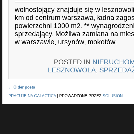
———————————————————
wolnostojący znajduje się w lesznowoli
km od centrum warszawa, ładna zago
powierzchni 1000 m2. ** wynagrodzen
sprzedający. Możliwa zamiana na mi
w warszawie, ursynów, mokotów.
POSTED IN
NIERUCHOM
LESZNOWOLA
,
SPRZEDA
Post navigation
←
Older posts
PRACUJE NA GALACTICA
|
PROWADZONE PRZEZ
SOLUSION