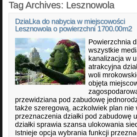
Tag Archives:
Lesznowola
DziaLka do nabycia w miejscowości
Lesznowola o powierzchni 1700.00m2
Powierzchnia d
wszystkie medi
kanalizacja w u
atrakcyjna dzi
woli mrokowskie
objęta miejsc
zagospodarowa
przewidziana pod zabudowę jednorodzi
także szeregową, aczkolwiek plan nie
przeznaczenia działki pod zabudowę 
działki sprawia szansa ulokowania sied
Istnieje opcja wybrania funkcji przezn