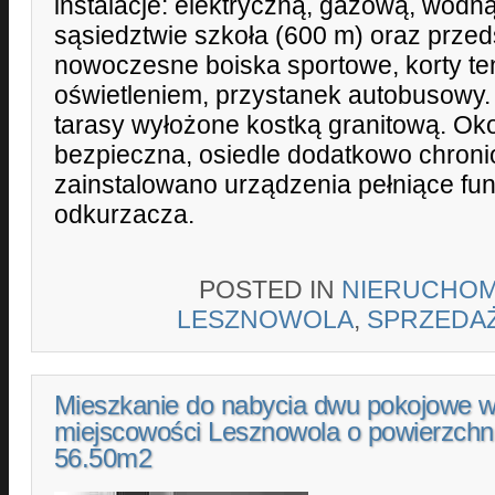
instalacje: elektryczną, gazową, wodną
sąsiedztwie szkoła (600 m) oraz przed
nowoczesne boiska sportowe, korty t
oświetleniem, przystanek autobusowy. 
tarasy wyłożone kostką granitową. Oko
bezpieczna, osiedle dodatkowo chron
zainstalowano urządzenia pełniące fun
odkurzacza.
POSTED IN
NIERUCHOM
LESZNOWOLA
,
SPRZEDA
Mieszkanie do nabycia dwu pokojowe 
miejscowości Lesznowola o powierzchn
56.50m2