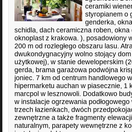
ceramiki wiene
styropianem o 
genderka, okna
schidla, dach ceramiczna roben, okna
oknoplast z krakowa. ), posadowiony w
200 m od rozległego obszaru lasu. Atra
dwukondygnacyjny wolno stojący dom
użytkowej), w stanie deweloperskim (2
gerda, brama garażowa podwójna kri
joniec. 7 km od centrum handlowego w
hipermarketu auchan w piasecznie, 1
marcpol w lesznowoli. Dodatkowo bud
w instalacje ogrzewania podłogowego w
trzech łazienkach, dwóch przedpokojac
zewnętrzne a także fragmenty elewac
naturalnym, parapety wewnętrzne z k