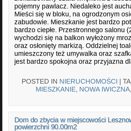
pojemny pawlacz. Niedaleko jest aucha
Mieści się w bloku, na ogrodzonym osie
zabudowie. Mieszkanie jest bardzo po
bardzo ciepłe. Przestronnego salonu (
wychodzi się na balkon wyłożony mr
oraz osłonięty markizą. Oddzielnej toale
umieszczony też umywalka oraz szafka
jest bardzo spokojna oraz przyjazna 
POSTED IN
NIERUCHOMOŚCI
|
T
MIESZKANIE
,
NOWA IWICZNA
Dom do zbycia w miejscowości Leszno
powierzchni 90.00m2