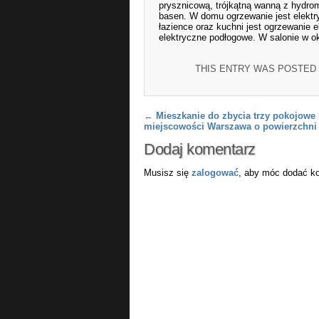
prysznicową, trójkątną wanną z hydrom
basen. W domu ogrzewanie jest elektr
łazience oraz kuchni jest ogrzewanie 
elektryczne podłogowe. W salonie w o
THIS ENTRY WAS POSTED
Post navigation
←
Mieszkanie do zbycia trzy pokojowe
miejscowości Warszawa o powierzchni
Dodaj komentarz
Musisz się
zalogować
, aby móc dodać k