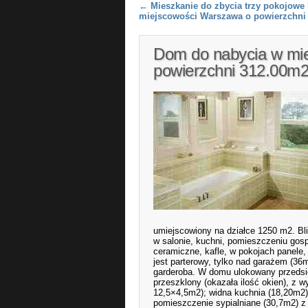
Post navigation
←
Mieszkanie do zbycia trzy pokojowe
miejscowości Warszawa o powierzchni
Dom do nabycia w mie
powierzchni 312.00m
umiejscowiony na działce 1250 m2. Bli
w salonie, kuchni, pomieszczeniu gosp
ceramiczne, kafle, w pokojach panele,
jest parterowy, tylko nad garażem (36m
garderoba. W domu ulokowany przedsi
przeszklony (okazała ilość okien), z 
12,5×4,5m2); widna kuchnia (18,20m2
pomieszczenie sypialniane (30,7m2) z 