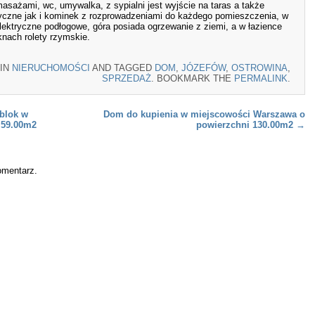
asażami, wc, umywalka, z sypialni jest wyjście na taras a także
yczne jak i kominek z rozprowadzeniami do każdego pomieszczenia, w
elektryczne podłogowe, góra posiada ogrzewanie z ziemi, a w łazience
knach rolety rzymskie.
 IN
NIERUCHOMOŚCI
AND TAGGED
DOM
,
JÓZEFÓW
,
OSTROWINA
,
SPRZEDAŻ
. BOOKMARK THE
PERMALINK
.
 blok w
Dom do kupienia w miejscowości Warszawa o
 59.00m2
powierzchni 130.00m2
→
omentarz.