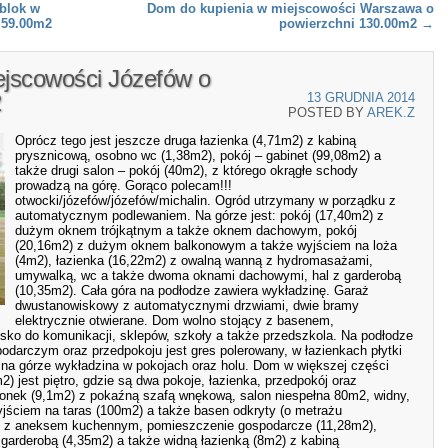
 blok w
Dom do kupienia w miejscowości Warszawa o
 59.00m2
powierzchni 130.00m2
→
jscowości Józefów o
2
13 GRUDNIA 2014
POSTED BY
AREK.Z
Oprócz tego jest jeszcze druga łazienka (4,71m2) z kabiną
prysznicową, osobno wc (1,38m2), pokój – gabinet (99,08m2) a
także drugi salon – pokój (40m2), z którego okrągłe schody
prowadzą na górę. Gorąco polecam!!!
otwocki/józefów/józefów/michalin. Ogród utrzymany w porządku z
automatycznym podlewaniem. Na górze jest: pokój (17,40m2) z
dużym oknem trójkątnym a także oknem dachowym, pokój
(20,16m2) z dużym oknem balkonowym a także wyjściem na loża
(4m2), łazienka (16,22m2) z owalną wanną z hydromasażami,
umywalką, wc a także dwoma oknami dachowymi, hal z garderobą
(10,35m2). Cała góra na podłodze zawiera wykładzinę. Garaż
dwustanowiskowy z automatycznymi drzwiami, dwie bramy
elektrycznie otwierane. Dom wolno stojący z basenem,
sko do komunikacji, sklepów, szkoły a także przedszkola. Na podłodze
odarczym oraz przedpokoju jest gres polerowany, w łazienkach płytki
 na górze wykładzina w pokojach oraz holu. Dom w większej części
2) jest piętro, gdzie są dwa pokoje, łazienka, przedpokój oraz
onek (9,1m2) z pokaźną szafą wnękową, salon niespełna 80m2, widny,
wyjściem na taras (100m2) a także basen odkryty (o metrażu
) z aneksem kuchennym, pomieszczenie gospodarcze (11,28m2),
garderobą (4,35m2) a także widną łazienką (8m2) z kabiną