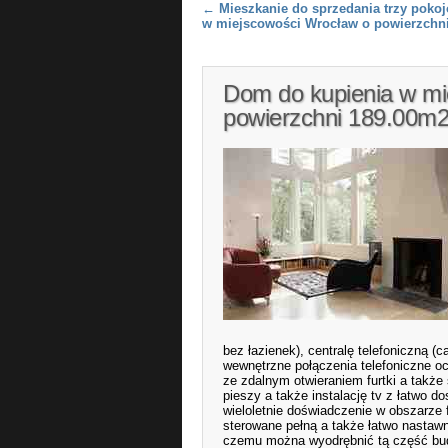
Post navigation
←
Mieszkanie do sprzedania trzy poko
w miejscowości Wrocław o powierzchn
Dom do kupienia w mi
powierzchni 189.00m
bez łazienek), centralę telefoniczną
wewnętrzne połączenia telefoniczne oc
ze zdalnym otwieraniem furtki a takż
pieszy a także instalację tv z łatwo 
wieloletnie doświadczenie w obszarze 
sterowane pełną a także łatwo nastaw
czemu można wyodrębnić tą część budy