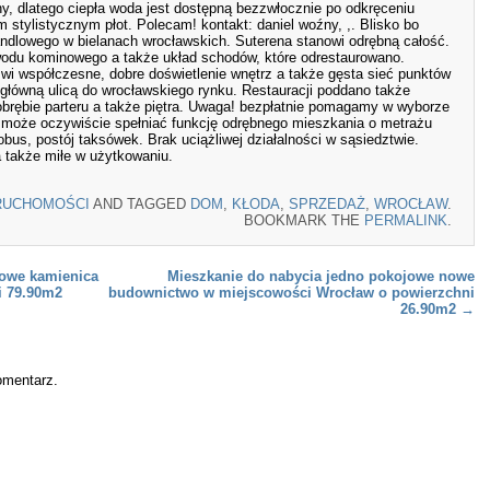
, dlatego ciepła woda jest dostępną bezzwłocznie po odkręceniu
 stylistycznym płot. Polecam! kontakt: daniel woźny, ,. Blisko bo
andlowego w bielanach wrocławskich. Suterena stanowi odrębną całość.
wodu kominowego a także układ schodów, które odrestaurowano.
wi współczesne, dobre doświetlenie wnętrz a także gęsta sieć punktów
główną ulicą do wrocławskiego rynku. Restauracji poddano także
brębie parteru a także piętra. Uwaga! bezpłatnie pomagamy w wyborze
a może oczywiście spełniać funkcję odrębnego mieszkania o metrażu
bus, postój taksówek. Brak uciążliwej działalności w sąsiedztwie.
 także miłe w użytkowaniu.
RUCHOMOŚCI
AND TAGGED
DOM
,
KŁODA
,
SPRZEDAŻ
,
WROCŁAW
.
BOOKMARK THE
PERMALINK
.
jowe kamienica
Mieszkanie do nabycia jedno pokojowe nowe
i 79.90m2
budownictwo w miejscowości Wrocław o powierzchni
26.90m2
→
omentarz.