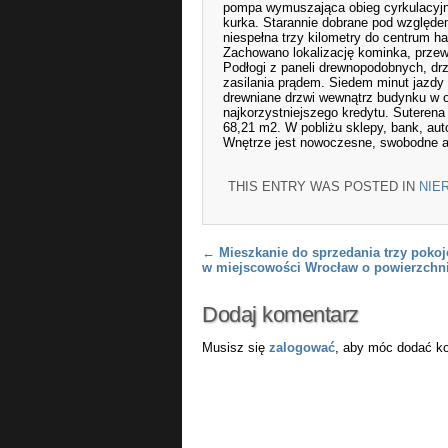
pompa wymuszająca obieg cyrkulacyjny
kurka. Starannie dobrane pod względem
niespełna trzy kilometry do centrum h
Zachowano lokalizację kominka, prze
Podłogi z paneli drewnopodobnych, drz
zasilania prądem. Siedem minut jazdy 
drewniane drzwi wewnątrz budynku w o
najkorzystniejszego kredytu. Suteren
68,21 m2. W pobliżu sklepy, bank, auto
Wnętrze jest nowoczesne, swobodne a
THIS ENTRY WAS POSTED IN
NIE
Post navigation
←
Mieszkanie do sprzedania trzy poko
w miejscowości Wrocław o powierzchn
Dodaj komentarz
Musisz się
zalogować
, aby móc dodać k