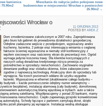
jowe kamienica
Mieszkanie do nabycia jedno pokojowe nowe
i 79.90m2
budownictwo w miejscowości Wrocław o powierzchni
26.90m2
→
ejscowości Wrocław o
2
11 GRUDNIA 2013
POSTED BY
AREK.Z
Dom zmodernizowane zakończonym w 2007 roku. Zaprojektowana
jako biuro lub gabinet do prowadzenia działalności gospodarczej.
Odrębne zadaszone wejście z przedpokojem, wyposażony aneks
kuchenny, łazienka, 2 pokoje oraz interesująca winiarnia o ceglanej
fakturze ściennej wyposażona w niemały stół konferencyjny z
węzłem sieciowym oraz naścienny ekran do prezentacji mm. Ogród
wymaga jedynie koszenia trawy. Dla klientów korzystających z
naszych usług doradztwa kredytowego niższa prowizja za
pośrednictwo w sprzedaży nieruchomości. Zachowano oryginalne
drewniane podłogi oraz stolarka okienna, które zabezpieczono
zgodnie z najnowszą technologią. Atrakcyjny dom do sprzedaży lub
wynajęcia. Na trzech poziomach oddano do użytku wygodne
łazienki. Wyposażona w ethernet (okablowanie całego budynku –
 (cały budynek – każde pomieszczenie odrębny numer wewnętrzny –
zywiście bezpłatne), instalację alarmową (cały budynek), domofonową
e sterowaniem automatyczną bramą wjazdową w trybach: auto a także
dostępną anteną satelitarną. Współpracujemy z ponad 20 bankami, mamy
finansowania nieruchomości. Ciepło zapewniają grzejniki konwektorowe
ną automatyką. Schody łączące z parterem zamykają drzwi, dzięki
nku jeżeli planujemy jej wynajęcie. Instalację wodną obsługuje