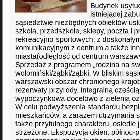
Budynek usytu
istniejącej zab
sąsiedztwie niezbędnych obiektów usł
szkoła, przedszkole, sklepy, poczta i 
rekreacyjno-sportowych, z doskonały
komunikacyjnym z centrum a także inn
miasta(odległość od centrum warszaw
Sprzedaż z programem „rodzina na s
wołomiński/ząbki/ząbki. W bliskim sąs
warszawski obszar chronionego krajob
rezerwaty przyrody. Integralną częścią
wypoczynkowa docelowo z zielenią oz
W celu podwyższenia standardu bezp
mieszkańców, a zarazem utrzymania s
także przytulnego charakteru, osiedle 
strzeżone. Ekspozycja okien: północ-p