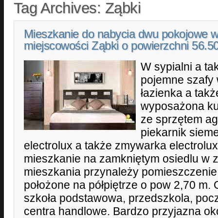
Tag Archives:
Ząbki
Mieszkanie do nabycia dwu pokojowe 
miejscowości Ząbki o powierzchni 56.
W sypialni a t
pojemne szafy
łazienka a tak
wyposażona ku
ze sprzętem a
piekarnik siem
electrolux a także zmywarka electrol
mieszkanie na zamkniętym osiedlu w 
mieszkania przynależy pomieszczeni
położone na półpiętrze o pow 2,70 m.
szkoła podstawowa, przedszkola, poczt
centra handlowe. Bardzo przyjazna oko