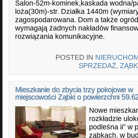
Salon-52m-kominek,kaskada wodna/par
loża(30m)-str. Działka 1440m (wymiar
zagospodarowana. Dom a także ogród 
wymagają żadnych nakładów finansow
rozwiązania komunikacyjne.
POSTED IN
NIERUCHOM
SPRZEDAŻ
,
ZĄBK
Mieszkanie do zbycia trzy pokojowe w
miejscowości Ząbki o powierzchni 59.
Nowe mieszkan
rozkładzie ulo
podleśna ii” w
ząbkach, w bud