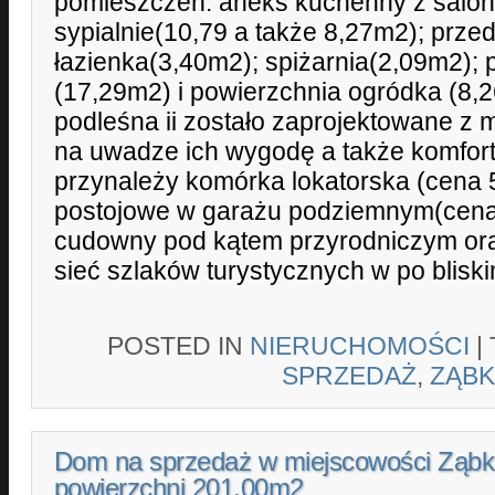
pomieszczeń: aneks kuchenny z salo
sypialnie(10,79 a także 8,27m2); prze
łazienka(3,40m2); spiżarnia(2,09m2); 
(17,29m2) i powierzchnia ogródka (8,
podleśna ii zostało zaprojektowane z 
na uwadze ich wygodę a także komfort
przynależy komórka lokatorska (cena 5
postojowe w garażu podziemnym(cena
cudowny pod kątem przyrodniczym ora
sieć szlaków turystycznych w po bliski
POSTED IN
NIERUCHOMOŚCI
|
SPRZEDAŻ
,
ZĄBK
Dom na sprzedaż w miejscowości Ząbk
powierzchni 201.00m2