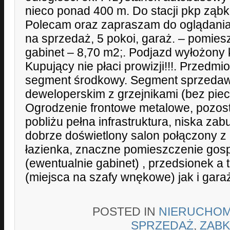
nieco ponad 400 m. Do stacji pkp ząbk
Polecam oraz zapraszam do oglądania
na sprzedaż, 5 pokoi, garaż. – pomie
gabinet – 8,70 m2;. Podjazd wyłożony 
Kupujący nie płaci prowizji!!!. Przedmio
segment środkowy. Segment sprzedaw
deweloperskim z grzejnikami (bez pie
Ogrodzenie frontowe metalowe, pozos
pobliżu pełna infrastruktura, niska za
dobrze doświetlony salon połączony 
łazienka, znaczne pomieszczenie go
(ewentualnie gabinet) , przedsionek a 
(miejsca na szafy wnękowe) jak i gara
POSTED IN
NIERUCHOM
SPRZEDAŻ
,
ZĄBK