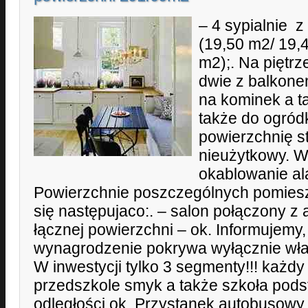
– 4 sypialnie 
(19,50 m2/ 19,
m2);. Na piętrz
dwie z balkone
na kominek a t
także do ogró
powierzchnię s
nieużytkowy. W
okablowanie ala
Powierzchnie poszczególnych pomies
się następujaco:. – salon połączony 
łącznej powierzchni – ok. Informujemy
wynagrodzenie pokrywa wyłącznie włas
W inwestycji tylko 3 segmenty!!! każd
przedszkole smyk a także szkoła pod
odległości ok. Przystanek autobusowy l