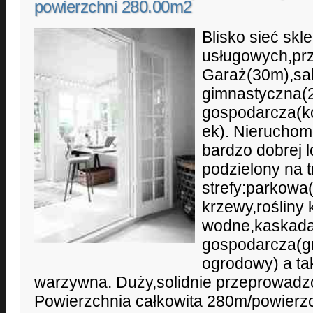
powierzchni 280.00m2
Blisko sieć sk
usługowych,prz
Garaż(30m),sa
gimnastyczna(
gospodarcza(ko
ek). Nierucho
bardzo dobrej l
podzielony na t
strefy:parkowa
krzewy,rośliny 
wodne,kaskada
gospodarcza(gr
ogrodowy) a ta
warzywna. Duży,solidnie przeprowad
Powierzchnia całkowita 280m/powier