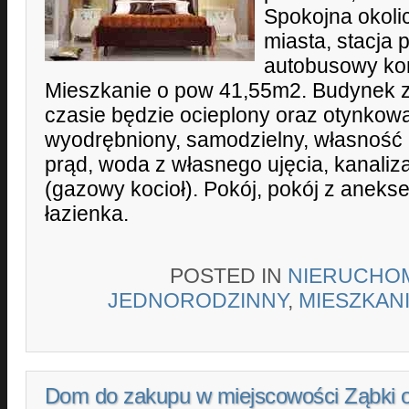
Spokojna okoli
miasta, stacja 
autobusowy kom
Mieszkanie o pow 41,55m2. Budynek z 
czasie będzie ocieplony oraz otynkowa
wyodrębniony, samodzielny, własność 
prąd, woda z własnego ujęcia, kanaliza
(gazowy kocioł). Pokój, pokój z anek
łazienka.
POSTED IN
NIERUCHO
JEDNORODZINNY
,
MIESZKAN
Dom do zakupu w miejscowości Ząbki 