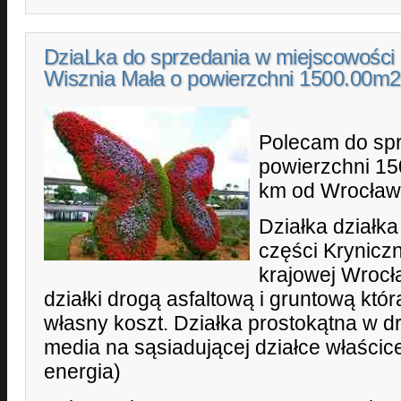
DziaLka do sprzedania w miejscowości
Wisznia Mała o powierzchni 1500.00m2
Polecam do spr
powierzchni 15
km od Wrocław
Działka działka
części Krynicz
krajowej Wrocł
działki drogą asfaltową i gruntową któ
własny koszt. Działka prostokątna w d
media na sąsiadującej działce właścic
energia)