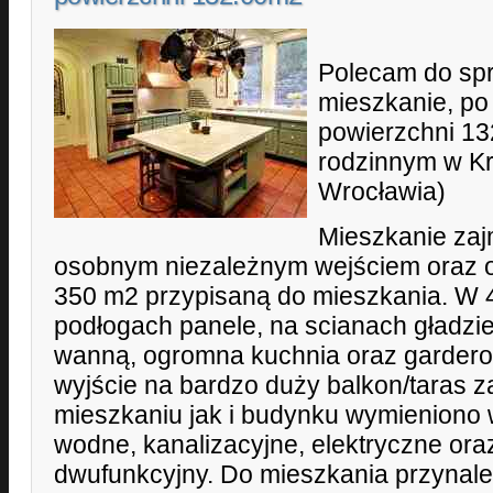
Polecam do sp
mieszkanie, po
powierzchni 1
rodzinnym w Kr
Wrocławia)
Mieszkanie zajm
osobnym niezależnym wejściem oraz o
350 m2 przypisaną do mieszkania. W 
podłogach panele, na scianach gładzie
wanną, ogromna kuchnia oraz garderob
wyjście na bardzo duży balkon/taras 
mieszkaniu jak i budynku wymieniono w
wodne, kanalizacyjne, elektryczne or
dwufunkcyjny. Do mieszkania przynale