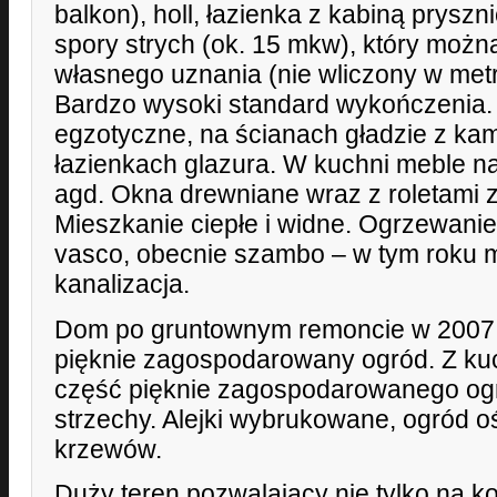
balkon), holl, łazienka z kabiną pryszn
spory strych (ok. 15 mkw), który mo
własnego uznania (nie wliczony w met
Bardzo wysoki standard wykończenia.
egzotyczne, na ścianach gładzie z ka
łazienkach glazura. W kuchni meble n
agd. Okna drewniane wraz z roletami 
Mieszkanie ciepłe i widne. Ogrzewanie
vasco, obecnie szambo – w tym roku
kanalizacja.
Dom po gruntownym remoncie w 2007
pięknie zagospodarowany ogród. Z kuc
część pięknie zagospodarowanego ogr
strzechy. Alejki wybrukowane, ogród o
krzewów.
Duży teren pozwalający nie tylko na k