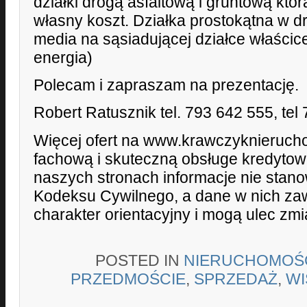
działki drogą asfaltową i gruntową któ
własny koszt. Działka prostokątna w d
media na sąsiadującej działce właścic
energia)
Polecam i zapraszam na prezentację.
Robert Ratusznik tel. 793 642 555, tel
Więcej ofert na www.krawczyknieruch
fachową i skuteczną obsługe kredyto
naszych stronach informacje nie stano
Kodeksu Cywilnego, a dane w nich zaw
charakter orientacyjny i mogą ulec zmi
POSTED IN
NIERUCHOMOŚ
PRZEDMOŚCIE
,
SPRZEDAŻ
,
WI