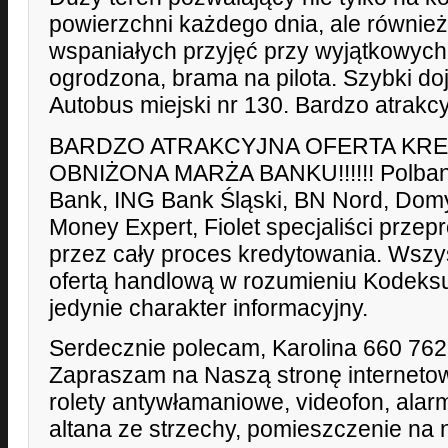
powierzchni każdego dnia, ale równie
wspaniałych przyjęć przy wyjątkowych
ogrodzona, brama na pilota. Szybki do
Autobus miejski nr 130. Bardzo atrakcy
BARDZO ATRAKCYJNA OFERTA KR
OBNIŻONA MARŻA BANKU!!!!!! Polban
Bank, ING Bank Śląski, BN Nord, Dom
Money Expert, Fiolet specjaliści prz
przez cały proces kredytowania. Wszyst
ofertą handlową w rozumieniu Kodeks
jedynie charakter informacyjny.
Serdecznie polecam, Karolina 660 762
Zapraszam na Naszą stronę internet
rolety antywłamaniowe, videofon, alarm
altana ze strzechy, pomieszczenie na 