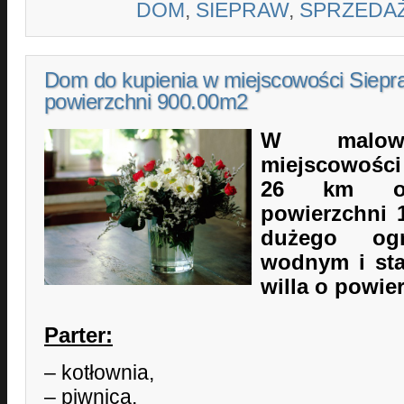
DOM
,
SIEPRAW
,
SPRZEDA
Dom do kupienia w miejscowości Siepr
powierzchni 900.00m2
W malown
miejscowośc
26 km o
powierzchni 
dużego og
wodnym i st
willa o powie
Parter:
– kotłownia,
– piwnica,