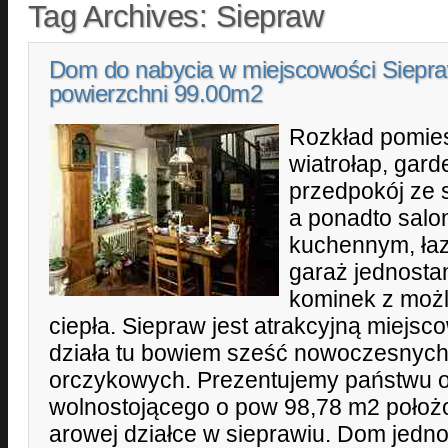
Tag Archives:
Siepraw
Dom do nabycia w miejscowości Siepr
powierzchni 99.00m2
Rozkład pomies
wiatrołap, gar
przedpokój ze
a ponadto salo
kuchennym, łaz
garaż jednosta
kominek z możl
ciepła. Siepraw jest atrakcyjną miejsc
działa tu bowiem sześć nowoczesnyc
orczykowych. Prezentujemy państwu o
wolnostojącego o pow 98,78 m2 położ
arowej działce w sieprawiu. Dom jedno