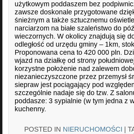
użytkowym poddaszem bez podpiwnicze
zawsze doskonale przygotowane dzięk
śnieżnym a także sztucznemu oświetl
narciarzom na białe szaleństwo do pó
wieczornych. W okolicy znajdują się d
odległość od urzędu gminy – 1km, sto
Proponowana cena to 420 000 pln. Dzi
wjazd na działkę od strony południowe
korzystne położenie nad zalewem dob
niezanieczyszczone przez przemysł ś
siepraw jest pociągający pod względe
szczególnie nadaje się do tzw. Z salon
poddasze: 3 sypialnie (w tym jedna z 
kuchenny.
POSTED IN
NIERUCHOMOŚCI
|
T