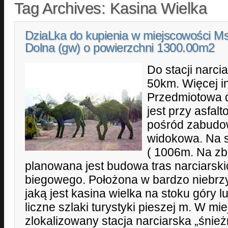
Tag Archives:
Kasina Wielka
DziaLka do kupienia w miejscowości M
Dolna (gw) o powierzchni 1300.00m2
Do stacji narci
50km. Więcej inf
Przedmiotowa d
jest przy asfal
pośród zabudow
widokowa. Na s
( 1006m. Na zb
planowana jest budowa tras narciarski
biegowego. Położona w bardzo niebrzy
jaką jest kasina wielka na stoku góry 
liczne szlaki turystyki pieszej m. W mi
zlokalizowany stacja narciarska „śnie