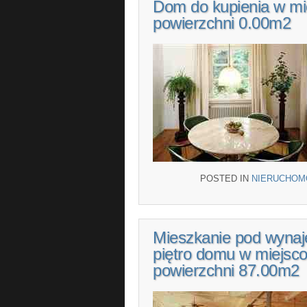
Dom do kupienia w mi
powierzchni 0.00m2
POSTED IN
NIERUCHOM
Mieszkanie pod wynaj
piętro domu w miejsco
powierzchni 87.00m2