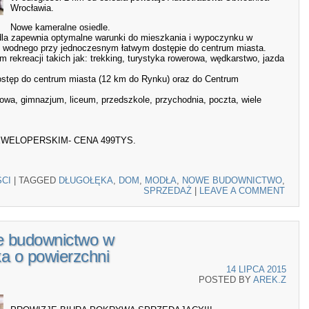
Wrocławia.
Nowe kameralne osiedle.
iedla zapewnia optymalne warunki do mieszkania i wypoczynku w
i wodnego przy jednoczesnym łatwym dostępie do centrum miasta.
m rekreacji takich jak: trekking, turystyka rowerowa, wędkarstwo, jazda
dostęp do centrum miasta (12 km do Rynku) oraz do Centrum
owa, gimnazjum, liceum, przedszkole, przychodnia, poczta, wiele
WELOPERSKIM- CENA 499TYS.
CI
|
TAGGED
DŁUGOŁĘKA
,
DOM
,
MODŁA
,
NOWE BUDOWNICTWO
,
SPRZEDAŻ
|
LEAVE A COMMENT
e budownictwo w
a o powierzchni
14 LIPCA 2015
POSTED BY
AREK.Z