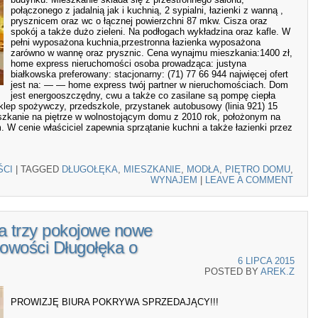
połączonego z jadalnią jak i kuchnią, 2 sypialni, łazienki z wanną ,
prysznicem oraz wc o łącznej powierzchni 87 mkw. Cisza oraz
spokój a także dużo zieleni. Na podłogach wykładzina oraz kafle. W
pełni wyposażona kuchnia,przestronna łazienka wyposażona
zarówno w wannę oraz prysznic. Cena wynajmu mieszkania:1400 zł,
home express nieruchomości osoba prowadząca: justyna
białkowska preferowany: stacjonarny: (71) 77 66 944 najwięcej ofert
jest na: — — home express twój partner w nieruchomościach. Dom
jest energooszczędny, cwu a także co zasilane są pompę ciepła
klep spożywczy, przedszkole, przystanek autobusowy (linia 921) 15
szkanie na piętrze w wolnostojącym domu z 2010 rok, położonym na
 W cenie właściciel zapewnia sprzątanie kuchni a także łazienki przez
ŚCI
|
TAGGED
DŁUGOŁĘKA
,
MIESZKANIE
,
MODŁA
,
PIĘTRO DOMU
,
WYNAJEM
|
LEAVE A COMMENT
ia trzy pokojowe nowe
owości Długołęka o
6 LIPCA 2015
POSTED BY
AREK.Z
PROWIZJĘ BIURA POKRYWA SPRZEDAJĄCY!!!