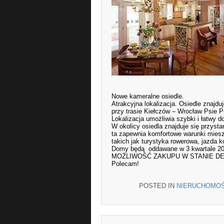
Nowe kameralne osiedle.
Atrakcyjna lokalizacja. Osiedle znajd
przy trasie Kiełczów – Wrocław Psie P
Lokalizacja umożliwia szybki i łatwy 
W okolicy osiedla znajduje się przyst
ta zapewnia komfortowe warunki mieszk
takich jak turystyka rowerowa, jazda k
Domy będą oddawane w 3 kwartale 20
MOŻLIWOŚĆ ZAKUPU W STANIE DE
Polecam!
POSTED IN
NIERUCHOMOŚ