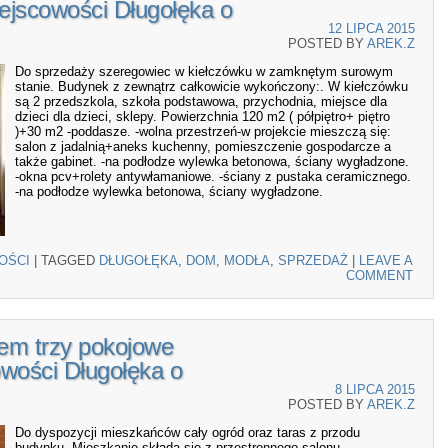
ejscowości Długołęka o
12 LIPCA 2015
POSTED BY
AREK.Z
Do sprzedaży szeregowiec w kiełczówku w zamknętym surowym
stanie. Budynek z zewnątrz całkowicie wykończony:. W kiełczówku
są 2 przedszkola, szkoła podstawowa, przychodnia, miejsce dla
dzieci dla dzieci, sklepy. Powierzchnia 120 m2 ( półpiętro+ piętro
)+30 m2 -poddasze. -wolna przestrzeń-w projekcie mieszczą się:
salon z jadalnią+aneks kuchenny, pomieszczenie gospodarcze a
także gabinet. -na podłodze wylewka betonowa, ściany wygładzone.
-okna pcv+rolety antywłamaniowe. -ściany z pustaka ceramicznego.
-na podłodze wylewka betonowa, ściany wygładzone.
OŚCI
|
TAGGED
DŁUGOŁĘKA
,
DOM
,
MODŁA
,
SPRZEDAŻ
|
LEAVE A
COMMENT
em trzy pokojowe
wości Długołęka o
8 LIPCA 2015
POSTED BY
AREK.Z
Do dyspozycji mieszkańców cały ogród oraz taras z przodu
budynku. Mieszkanie składa się z przestronnego salonu,