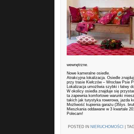
wewnętrzne.
Nowe kameralne osiedle.
Atrakcyjna lokalizacja. Osiedle znajd
przy trasie Kiełczów – Wrocław Psie P
Lokalizacja umożliwia szybki i łatwy 
W okolicy osiedla znajduje się przyst
ta zapewnia komfortowe warunki mieszk
takich jak turystyka rowerowa, jazda k
Możliwość kupienia garażu (35tys. bru
Mieszkania oddawane w 3 kwartale 201
Polecam!
POSTED IN
NIERUCHOMOŚCI
|
TA