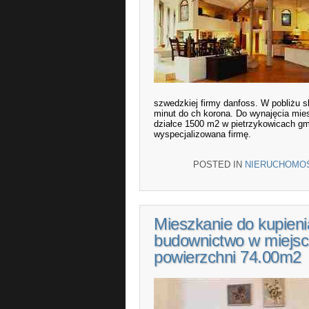
szwedzkiej firmy danfoss. W pobliżu s
minut do ch korona. Do wynajęcia mie
działce 1500 m2 w pietrzykowicach gm.
wyspecjalizowana firmę.
POSTED IN
NIERUCHOMO
Mieszkanie do kupien
budownictwo w miejsc
powierzchni 74.00m2