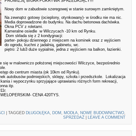
PROWIZJĘ BIURA POKRYWA SPRZEDAJĄCY!!!
Nowy dom w zabudowie szeregowej w stanie surowym zamkniętym.
Na zewnątrz gotowy (ocieplony, otynkowany)- w środku nie ma nic.
Media doprowadzone do budynku. Na dachu betonowa dachówka.
Okna PCV z roletami.
Kameralne osiedle w Wilczycach -10 km od Rynku.
Dom składa się z 2 kondygnacji:
parter- pokoju dziennego z miejscem na kominek oraz z wyjściem
do ogrodu, kuchni z jadalnią, gabinetu, wc.
piętro: 2 lub3 duże sypialnie, jedna z wyjściem na balkon, łazienki.
uje się w malowniczo położonej miejscowości Wilczyce, bezpośrednio
ole.
dostęp do centrum miasta (ok 10km od Rynku).
anek autobusów podmiejskich, sklepy, szkoła i przedszkole. Lokalizacja
ania i wypoczynku sprzyjające uprawianiu różnych form rekreacji,
onna itp.
11r.
WELOPERSKIM- CENA 420TYS.
CI
|
TAGGED
DŁUGOŁĘKA
,
DOM
,
MODŁA
,
NOWE BUDOWNICTWO
,
SPRZEDAŻ
|
LEAVE A COMMENT