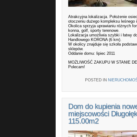
Atrakcyjna lokalizacja. Położenie os
otoczeniu dużego kompleksu leśnego 
Okolica sprzyja uprawianiu różnych for
konna, golf, sporty terenowe.
Lokalizacja umożliwia szybki i łatwy 
Handlowego KORONA (6 km).
W okolicy znajduje się szkoła podstaw
sklepów.
Oddanie domu: lipiec 2011
MOŻLIWOŚĆ ZAKUPU W STANIE DE
Polecam!
POSTED IN
NIERUCHOMOŚ
Dom do kupienia now
miejscowości Długołęk
115.00m2