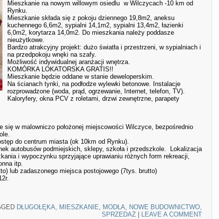
Mieszkanie na nowym willowym osiedlu w Wilczycach -10 km od
Rynku.
Mieszkanie składa się z pokoju dziennego 19,8m2, aneksu
kuchennego 6,6m2, sypialni 14,1m2, sypialni 13,4m2, łazienki
6,0m2, korytarza 14,0m2. Do mieszkania należy poddasze
nieużytkowe.
Bardzo atrakcyjny projekt: dużo światła i przestrzeni, w sypialniach i
na przedpokoju wnęki na szafy.
Możliwość indywidualnej aranżacji wnętrza.
KOMÓRKA LOKATORSKA GRATIS!!
Mieszkanie będzie oddane w stanie deweloperskim.
Na ścianach tynki, na podłodze wylewki betonowe. Instalacje
rozprowadzone (woda, prąd, ogrzewanie, Internet, telefon, TV).
Kaloryfery, okna PCV z roletami, drzwi zewnętrzne, parapety
uje się w malowniczo położonej miejscowości Wilczyce, bezpośrednio
ole.
dostęp do centrum miasta (ok 10km od Rynku).
anek autobusów podmiejskich, sklepy, szkoła i przedszkole. Lokalizacja
ania i wypoczynku sprzyjające uprawianiu różnych form rekreacji,
onna itp.
tto) lub zadaszonego miejsca postojowego (7tys. brutto)
2r.
GGED
DŁUGOŁĘKA
,
MIESZKANIE
,
MODŁA
,
NOWE BUDOWNICTWO
,
SPRZEDAŻ
|
LEAVE A COMMENT