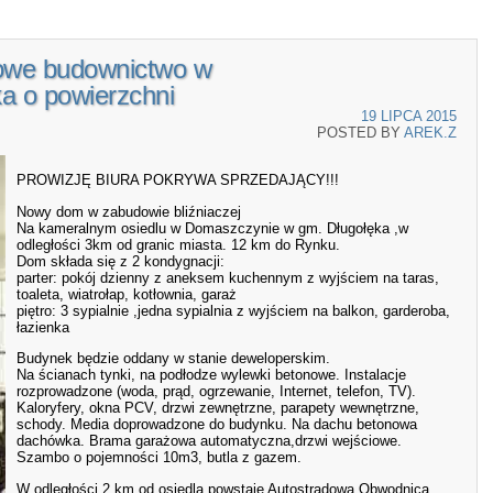
owe budownictwo w
a o powierzchni
19 LIPCA 2015
POSTED BY
AREK.Z
PROWIZJĘ BIURA POKRYWA SPRZEDAJĄCY!!!
Nowy dom w zabudowie bliźniaczej
Na kameralnym osiedlu w Domaszczynie w gm. Długołęka ,w
odległości 3km od granic miasta. 12 km do Rynku.
Dom składa się z 2 kondygnacji:
parter: pokój dzienny z aneksem kuchennym z wyjściem na taras,
toaleta, wiatrołap, kotłownia, garaż
piętro: 3 sypialnie ,jedna sypialnia z wyjściem na balkon, garderoba,
łazienka
Budynek będzie oddany w stanie deweloperskim.
Na ścianach tynki, na podłodze wylewki betonowe. Instalacje
rozprowadzone (woda, prąd, ogrzewanie, Internet, telefon, TV).
Kaloryfery, okna PCV, drzwi zewnętrzne, parapety wewnętrzne,
schody. Media doprowadzone do budynku. Na dachu betonowa
dachówka. Brama garażowa automatyczna,drzwi wejściowe.
Szambo o pojemności 10m3, butla z gazem.
W odległości 2 km od osiedla powstaje Autostradowa Obwodnica