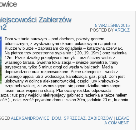
owice
iejscowości Zabierzów
m2
5 WRZEŚNIA 2015
POSTED BY
AREK.Z
Dom w stanie surowym – pod dachem, pokryty gontem
bitumicznym, z wystawionymi oknami połaciowymi na piętrze.
Klucze w biurze – zapraszam do oglądania – katarzyna czerwiak.
Na pietrze trzy przestronne sypialnie : ( 20, 19, 19m ) oraz łazienka
12m. Przez działkę przepływa strumyk – prześliczny widok z
własnego tarasu. Świetna lokalizacja – świeże powietrze, trasy
turystyczne, tylko 5 minut drogi od węzła w balicach. Media
doprowadzone oraz rozprowadzone. Pełne uzbrojenie – woda z
własnego ujęcia lub z wodociągu, kanalizacja, gaz, prąd. Dom jest
ulokowany w dolince aleksandrowickiej, części jury krakowsko-
częstochowskiej, ze wznoszącym się ponad działką mieszanym
lasem oraz wapienna skałą. Planowany rozkład odpowiadał
rza : tuż przy wejściu niekrępujący gabinet z łazienka a także hallem
ność ) , dalej cześć prywatna domu : salon 30m, jadalnia 20 m, kuchnia
GGED
ALEKSANDROWICE
,
DOM
,
SPRZEDAŻ
,
ZABIERZÓW
|
LEAVE
A COMMENT