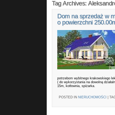
Tag Archives:
Aleksandr
Dom na sprzedaż w m
o powierzchni 250.00
potrzebom wybitnego krakowskiego leka
( do wykorzystania na dowolną działal
15m, kotłownia, spiżarka.
POSTED IN
NIERUCHOMOŚCI
|
TA