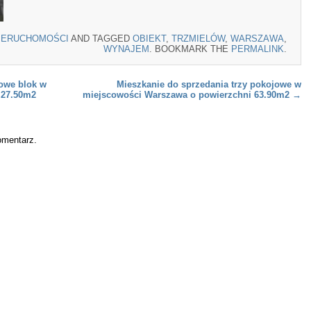
IERUCHOMOŚCI
AND TAGGED
OBIEKT
,
TRZMIELÓW
,
WARSZAWA
,
WYNAJEM
. BOOKMARK THE
PERMALINK
.
owe blok w
Mieszkanie do sprzedania trzy pokojowe w
 27.50m2
miejscowości Warszawa o powierzchni 63.90m2
→
omentarz.