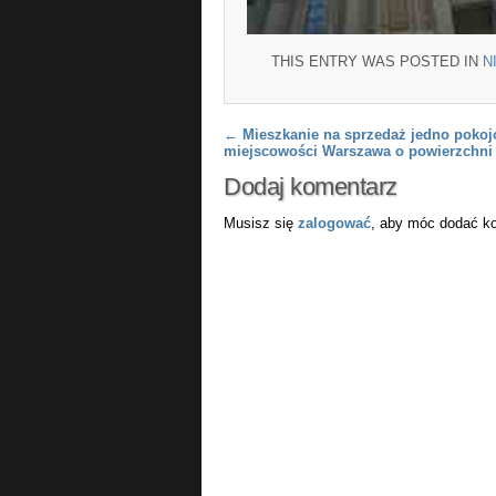
THIS ENTRY WAS POSTED IN
N
Post navigation
←
Mieszkanie na sprzedaż jedno pokoj
miejscowości Warszawa o powierzchni
Dodaj komentarz
Musisz się
zalogować
, aby móc dodać k