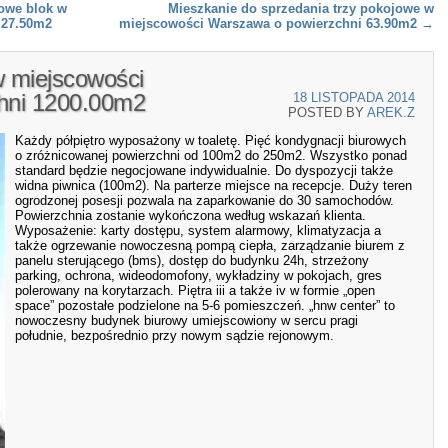
owe blok w
Mieszkanie do sprzedania trzy pokojowe w
 27.50m2
miejscowości Warszawa o powierzchni 63.90m2
→
 miejscowości
hni 1200.00m2
18 LISTOPADA 2014
POSTED BY
AREK.Z
Każdy półpiętro wyposażony w toaletę. Pięć kondygnacji biurowych
o zróżnicowanej powierzchni od 100m2 do 250m2. Wszystko ponad
standard będzie negocjowane indywidualnie. Do dyspozycji także
widna piwnica (100m2). Na parterze miejsce na recepcje. Duży teren
ogrodzonej posesji pozwala na zaparkowanie do 30 samochodów.
Powierzchnia zostanie wykończona według wskazań klienta.
Wyposażenie: karty dostępu, system alarmowy, klimatyzacja a
także ogrzewanie nowoczesną pompą ciepła, zarządzanie biurem z
panelu sterującego (bms), dostęp do budynku 24h, strzeżony
parking, ochrona, wideodomofony, wykładziny w pokojach, gres
polerowany na korytarzach. Piętra iii a także iv w formie „open
space” pozostałe podzielone na 5-6 pomieszczeń. „hnw center” to
nowoczesny budynek biurowy umiejscowiony w sercu pragi
południe, bezpośrednio przy nowym sądzie rejonowym.