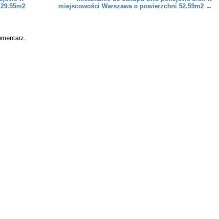
 29.55m2
miejscowości Warszawa o powierzchni 52.59m2
→
omentarz.