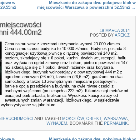
kojowe w
Mieszkanie do zakupu dwu pokojowe blok w
 29.55m2
miejscowości Warszawa o powierzchni 52.59m2
→
miejscowości
hni 444.00m2
19 MARCA 2014
POSTED BY
AREK.Z
Cena najmu wraz z kosztami utrzymania wynosi 20 000 zł/mies.
Cena najmu części budynku to 10 000 zł/mies. Budynek posiada 3
kondygnacje: użytkową piwnicę o łącznej powierzchni 140 m2,
poziom, składający się z 6 pokoi, kuchni, dwóch wc, recepcji, hallu
oraz wyjścia na ogród zimowy oraz balkon, piętro o powierzchni 147
m2 składające się z 7 pokoi, dwóch łazienek oraz korytarza.
Idzikowskiego, budynek wolnostojący o pow użytkowej 444 m2 z
ogrodem zimowym (26 m2), tarasem (26,6 m2), garażami na dwa
samochody a także 13 zewnętrznymi miejscami postojowymi.
Istnieje opcja przedzielenia budynku na dwie równe części z
osobnymi wejściami (po niespełna 222 m2). Kilkadziesiąt metrów od
biura jest park arkadia, królikarnia. Wysokość kaucji zależy od
ewentualnych zmian w aranżacji. Idzikowskiego, w sąsiedztwie
 wykorzystywane są jako biura.
NIERUCHOMOŚCI
AND TAGGED
MOKOTÓW
,
OBIEKT
,
WARSZAWA
,
WYNAJEM
. BOOKMARK THE
PERMALINK
.
kojowe w
Mieszkanie do zakupu dwu pokojowe blok w