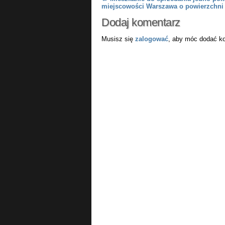
Post navigation
miejscowości Warszawa o powierzchni
Dodaj komentarz
Musisz się
zalogować
, aby móc dodać k