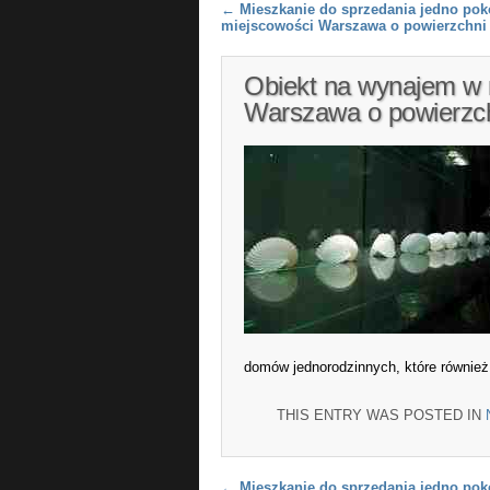
Post navigation
←
Mieszkanie do sprzedania jedno po
miejscowości Warszawa o powierzchni
Obiekt na wynajem w 
Warszawa o powierzc
domów jednorodzinnych, które również
THIS ENTRY WAS POSTED IN
←
Mieszkanie do sprzedania jedno po