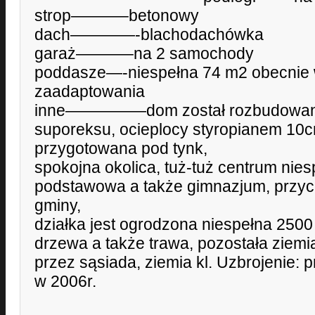
strop———–betonowy
dach————-blachodachówka
garaż———–na 2 samochody
poddasze—-niespełna 74 m2 obecnie 
zaadaptowania
inne—————dom został rozbudowany 
suporeksu, ocieplocy styropianem 10c
przygotowana pod tynk,
spokojna okolica, tuż-tuż centrum nie
podstawowa a także gimnazjum, przyc
gminy,
działka jest ogrodzona niespełna 2500
drzewa a także trawa, pozostała ziemi
przez sąsiada, ziemia kl. Uzbrojenie:
w 2006r.