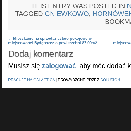
THIS ENTRY WAS POSTED IN
TAGGED
GNIEWKOWO
,
HORNÓWE
BOOKM
Post navigation
←
Mieszkanie na sprzedaż cztero pokojowe w
miejscowości Bydgoszcz o powierzchni 87.00m2
miejscow
Dodaj komentarz
Musisz się
zalogować
, aby móc dodać 
PRACUJE NA GALACTICA
|
PROWADZONE PRZEZ
SOLUSION