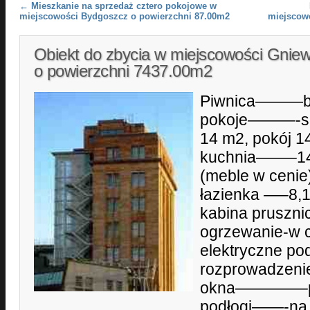
Post navigation
←
Mieszkanie na sprzedaż cztero pokojowe w
miejscowości Bydgoszcz o powierzchni 87.00m2
miejscow
Obiekt do zbycia w miejscowości Gni
o powierzchni 7437.00m2
Piwnica———b
pokoje———-sal
14 m2, pokój 1
kuchnia——–14
(meble w cenie
łazienka —–8,1
kabina pruszn
ogrzewanie-w 
elektryczne po
rozprowadzenie
okna————–
podłogi——-na c