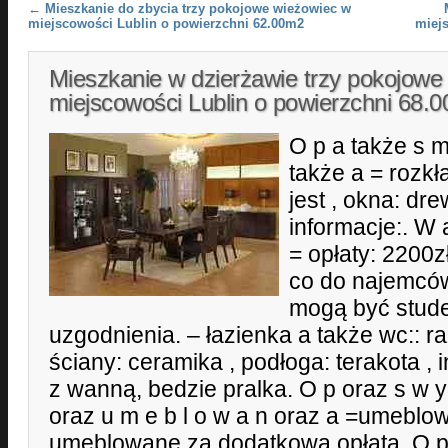
Post navigation
←
Mieszkanie do zbycia trzy pokojowe wieżowiec w
miejscowości Lublin o powierzchni 62.00m2
miej
Mieszkanie w dzierżawie trzy pokojowe
miejscowości Lublin o powierzchni 68.
O p a także s m
także a = rozkł
jest , okna: dr
informacje:. W a
= opłaty: 2200z
co do najemców
mogą być studen
uzgodnienia. – łazienka a także wc:: r
ściany: ceramika , podłoga: terakota ,
z wanną, bedzie pralka. O p oraz s w y 
oraz u m e b l o w a n oraz a =umeblow
umeblowane za dodatkową opłatą. O p a