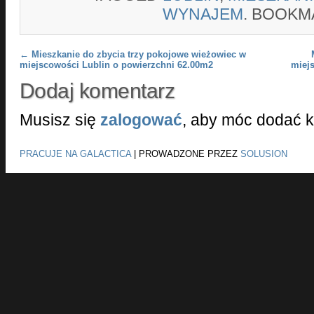
WYNAJEM
. BOOKM
Post navigation
←
Mieszkanie do zbycia trzy pokojowe wieżowiec w
miejscowości Lublin o powierzchni 62.00m2
miej
Dodaj komentarz
Musisz się
zalogować
, aby móc dodać 
PRACUJE NA GALACTICA
|
PROWADZONE PRZEZ
SOLUSION