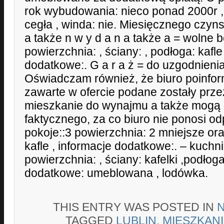
rok wybudowania: nieco ponad 2000r ,
cegła , winda: nie. Miesięcznego czyns
a także n w y d a n a także a = wolne b
powierzchnia: , ściany: , podłoga: kafle
dodatkowe:. G a r a ż = do uzgodnieni
Oświadczam również, że biuro poinfo
zawarte w ofercie podane zostały prz
mieszkanie do wynajmu a także mogą 
faktycznego, za co biuro nie ponosi od
pokoje::3 powierzchnia: 2 mniejsze ora
kafle , informacje dodatkowe:. – kuchni
powierzchnia: , ściany: kafelki ,podłoga
dodatkowe: umeblowana , lodówka.
THIS ENTRY WAS POSTED IN
TAGGED
LUBLIN
,
MIESZKAN