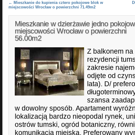
Post navigation
←
Mieszkanie do kupienia cztero pokojowe blok w
D
miejscowości Wrocław o powierzchni 71.49m2
Mieszkanie w dzierżawie jedno pokojo
miejscowości Wrocław o powierzchni
56.00m2
Z balkonem na 
rezydencji tum
zakresie najem
odjęte od czyn
lata). D/ pref
długoterminowy c
szansa zaadap
w dowolny sposób. Apartament wyróżni
lokalizacją bardzo nieopodal rynek, un
ostrów tumski, ogród botaniczny, równ
komunikacją miejską. Preferowany wyn