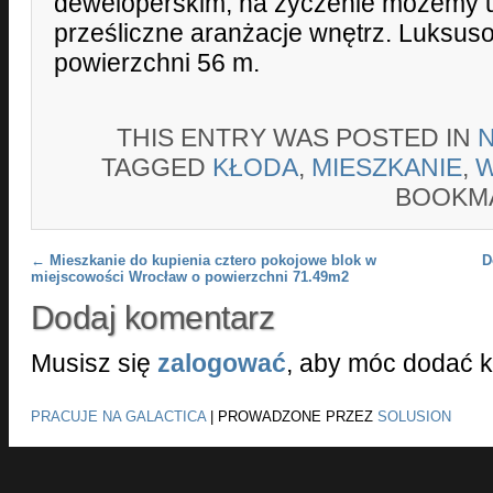
deweloperskim, na życzenie możemy u
prześliczne aranżacje wnętrz. Luksus
powierzchni 56 m.
THIS ENTRY WAS POSTED IN
TAGGED
KŁODA
,
MIESZKANIE
,
BOOKM
Post navigation
←
Mieszkanie do kupienia cztero pokojowe blok w
D
miejscowości Wrocław o powierzchni 71.49m2
Dodaj komentarz
Musisz się
zalogować
, aby móc dodać 
PRACUJE NA GALACTICA
|
PROWADZONE PRZEZ
SOLUSION