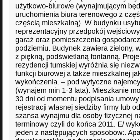
użytkowo-biurowe (wynajmującym będzi
uruchomienia biura terenowego z częś
częścią mieszkalną). W budynku usy
reprezentacyjny przedpokój wejściowy
garaż oraz pomieszczenia gospodarc
podziemiu. Budynek zawiera zielony, 
z piękną, podświetlaną fontanną. Proje
rezydencji tumskiej wyróżnia się nie
funkcji biurowej a także mieszkalnej ja
wykończenia. – pod wytyczne najemc
(wynajem min 1-3 lata). Mieszkanie m
30 dni od momentu podpisania umowy 
rejestracji własnej siedziby firmy lub od
szansa wynajmu dla osoby fizycznej n
terminowy czyli do końca 2011. E/ wy
jeden z następujących sposobów:. Apar