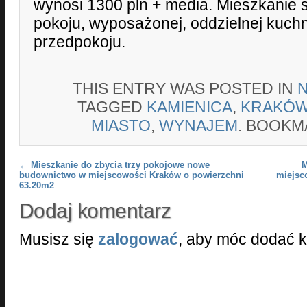
wynosi 1300 pln + media. Mieszkanie 
pokoju, wyposażonej, oddzielnej kuchni
przedpokoju.
THIS ENTRY WAS POSTED IN
TAGGED
KAMIENICA
,
KRAKÓ
MIASTO
,
WYNAJEM
. BOOKM
Post navigation
←
Mieszkanie do zbycia trzy pokojowe nowe
M
budownictwo w miejscowości Kraków o powierzchni
miejsc
63.20m2
Dodaj komentarz
Musisz się
zalogować
, aby móc dodać 