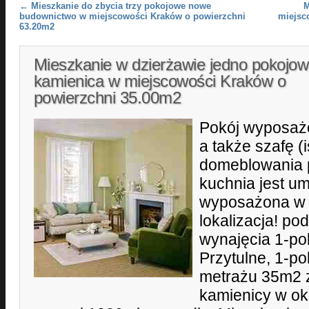
Post navigation
←
Mieszkanie do zbycia trzy pokojowe nowe
M
budownictwo w miejscowości Kraków o powierzchni
miejsc
63.20m2
Mieszkanie w dzierżawie jedno pokojo
kamienica w miejscowości Kraków o
powierzchni 35.00m2
Pokój wyposażo
a także szafę (i
domeblowania p
kuchnia jest u
wyposażona w s
lokalizacja! p
wynajęcia 1-po
Przytulne, 1-p
metrażu 35m2 z
kamienicy w ok