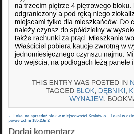
na trzecim piętrze 4 piętrowego bloku.
odgraniczony a pod ręką niego zlokali
miejscami tylko dla mieszkańców. Do 
należy czynsz do spółdzielny w wysoko
także rachunki za prąd. Mieszkanie wol
Właściciel pobiera kaucje zwrotną w 
jednomiesięcznego czynszu najmu. Mie
do wejścia, na podłogach leżą panele i 
THIS ENTRY WAS POSTED IN
TAGGED
BLOK
,
DĘBNIKI
,
K
WYNAJEM
. BOOKM
Post navigation
←
Lokal na sprzedaż blok w miejscowości Kraków o
Lokal w dzi
powierzchni 185.23m2
Dodaj komentarz