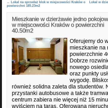
Post navigation
←
Lokal na sprzedaż blok w miejscowości Kraków o
Lokal w dzi
powierzchni 185.23m2
Mieszkanie w dzierżawie jedno pokojow
w miejscowości Kraków o powierzchni
40.50m2
Oferujemy do w
mieszkanie na 
powierzchnie 40
Dobrze rozwinię
nowego osiedla:
oraz punkty us
wygodę. Bliskoś
również solidna zaleta dla studentów. 
przystanki autobusowe a także tramwa
centrum zabiera nie więcej niż 15 minu
wyjściem na taras. Oferowana nieruc