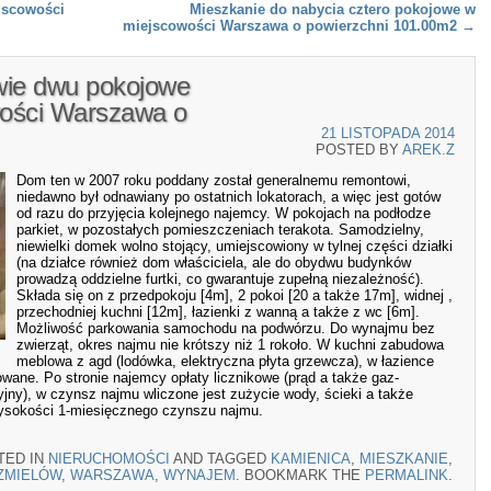
jscowości
Mieszkanie do nabycia cztero pokojowe w
miejscowości Warszawa o powierzchni 101.00m2
→
wie dwu pokojowe
wości Warszawa o
21 LISTOPADA 2014
POSTED BY
AREK.Z
Dom ten w 2007 roku poddany został generalnemu remontowi,
niedawno był odnawiany po ostatnich lokatorach, a więc jest gotów
od razu do przyjęcia kolejnego najemcy. W pokojach na podłodze
parkiet, w pozostałych pomieszczeniach terakota. Samodzielny,
niewielki domek wolno stojący, umiejscowiony w tylnej części działki
(na działce również dom właściciela, ale do obydwu budynków
prowadzą oddzielne furtki, co gwarantuje zupełną niezależność).
Składa się on z przedpokoju [4m], 2 pokoi [20 a także 17m], widnej ,
przechodniej kuchni [12m], łazienki z wanną a także z wc [6m].
Możliwość parkowania samochodu na podwórzu. Do wynajmu bez
zwierząt, okres najmu nie krótszy niż 1 rokoło. W kuchni zabudowa
meblowa z agd (lodówka, elektryczna płyta grzewcza), w łazience
wane. Po stronie najemcy opłaty licznikowe (prąd a także gaz-
ny), w czynsz najmu wliczone jest zużycie wody, ścieki a także
sokości 1-miesięcznego czynszu najmu.
TED IN
NIERUCHOMOŚCI
AND TAGGED
KAMIENICA
,
MIESZKANIE
,
ZMIELÓW
,
WARSZAWA
,
WYNAJEM
. BOOKMARK THE
PERMALINK
.