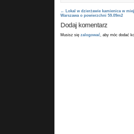
Post navigation
←
Lokal w dzierżawie kamienica w mie
Warszawa o powierzchni 59.09m2
Dodaj komentarz
Musisz się
zalogować
, aby móc dodać k