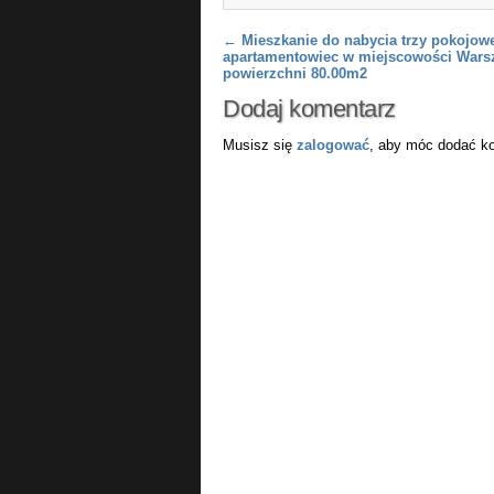
Post navigation
←
Mieszkanie do nabycia trzy pokojow
apartamentowiec w miejscowości Wars
powierzchni 80.00m2
Dodaj komentarz
Musisz się
zalogować
, aby móc dodać k