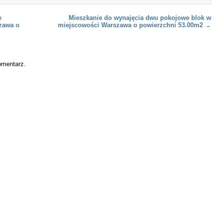
e
Mieszkanie do wynajęcia dwu pokojowe blok w
zawa o
miejscowości Warszawa o powierzchni 53.00m2
→
omentarz.