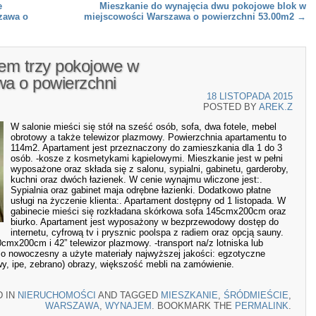
e
Mieszkanie do wynajęcia dwu pokojowe blok w
zawa o
miejscowości Warszawa o powierzchni 53.00m2
→
em trzy pokojowe w
a o powierzchni
18 LISTOPADA 2015
POSTED BY
AREK.Z
W salonie mieści się stół na sześć osób, sofa, dwa fotele, mebel
obrotowy a także telewizor plazmowy. Powierzchnia apartamentu to
114m2. Apartament jest przeznaczony do zamieszkania dla 1 do 3
osób. -kosze z kosmetykami kąpielowymi. Mieszkanie jest w pełni
wyposażone oraz składa się z salonu, sypialni, gabinetu, garderoby,
kuchni oraz dwóch łazienek. W cenie wynajmu wliczone jest:.
Sypialnia oraz gabinet maja odrębne łazienki. Dodatkowo płatne
usługi na życzenie klienta:. Apartament dostępny od 1 listopada. W
gabinecie mieści się rozkładana skórkowa sofa 145cmx200cm oraz
biurko. Apartament jest wyposażony w bezprzewodowy dostęp do
internetu, cyfrową tv i prysznic poolspa z radiem oraz opcją sauny.
cmx200cm i 42” telewizor plazmowy. -transport na/z lotniska lub
zo nowoczesny a użyte materiały najwyższej jakości: egzotyczne
y, ipe, zebrano) obrazy, większość mebli na zamówienie.
D IN
NIERUCHOMOŚCI
AND TAGGED
MIESZKANIE
,
ŚRÓDMIEŚCIE
,
WARSZAWA
,
WYNAJEM
. BOOKMARK THE
PERMALINK
.