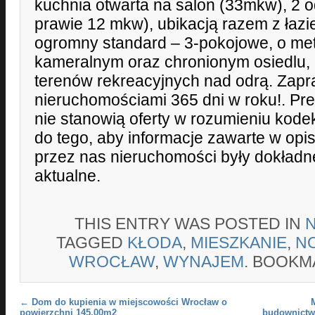
kuchnia otwarta na salon (33mkw), 2 o
prawie 12 mkw), ubikacją razem z łazi
ogromny standard – 3-pokojowe, o me
kameralnym oraz chronionym osiedlu, 
terenów rekreacyjnych nad odrą. Zapr
nieruchomościami 365 dni w roku!. Pr
nie stanowią oferty w rozumieniu kod
do tego, aby informacje zawarte w op
przez nas nieruchomości były dokładn
aktualne.
THIS ENTRY WAS POSTED IN
TAGGED
KŁODA
,
MIESZKANIE
,
N
WROCŁAW
,
WYNAJEM
. BOOKM
Post navigation
←
Dom do kupienia w miejscowości Wrocław o
powierzchni 145.00m2
budownictw