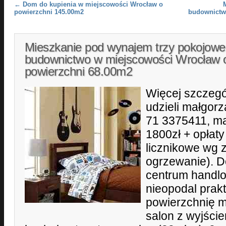
Post navigation
←
Dom do kupienia w miejscowości Wrocław o
powierzchni 145.00m2
budownictw
Mieszkanie pod wynajem trzy pokojow
budownictwo w miejscowości Wrocław 
powierzchni 68.00m2
Więcej szczegó
udzieli małgor
71 3375411, ma
1800zł + opłaty
licznikowe wg 
ogrzewanie). D
centrum handlo
nieopodal prakt
powierzchnię m
salon z wyjście