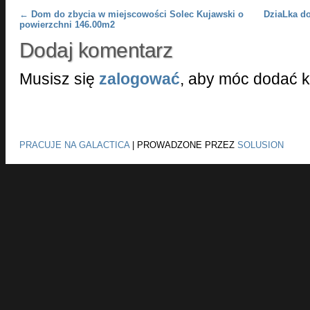
Post navigation
←
Dom do zbycia w miejscowości Solec Kujawski o
DziaLka do
powierzchni 146.00m2
Dodaj komentarz
Musisz się
zalogować
, aby móc dodać 
PRACUJE NA GALACTICA
|
PROWADZONE PRZEZ
SOLUSION