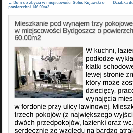
Post navigation
←
Dom do zbycia w miejscowości Solec Kujawski o
DziaLka do
powierzchni 146.00m2
Mieszkanie pod wynajem trzy pokojowe
w miejscowości Bydgoszcz o powierzch
60.00m2
W kuchni, łazie
podłodze wykła
klatki schodow
lewej stronie zn
który może zos
dziecięcy, prac
wynajęcia mies
w fordonie przy ulicy lawinowej. Miesz
trzech pokojów (z największego wyjści
dwóch przedpokojów, łazienki oraz wc
serdecznie ze względu na bardzo atra