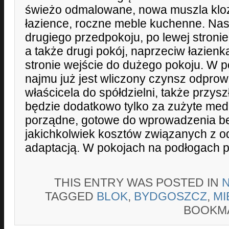
świeżo odmalowane, nowa muszla klo
łazience, roczne meble kuchenne. Nas
drugiego przedpokoju, po lewej stronie
a także drugi pokój, naprzeciw łazienk
stronie wejście do dużego pokoju. W 
najmu już jest wliczony czynsz odpro
właścicela do spółdzielni, także przysz
będzie dodatkowo tylko za zużyte med
porządne, gotowe do wprowadzenia b
jakichkolwiek kosztów związanych z o
adaptacją. W pokojach na podłogach pł
THIS ENTRY WAS POSTED IN
TAGGED
BLOK
,
BYDGOSZCZ
,
MI
BOOKM