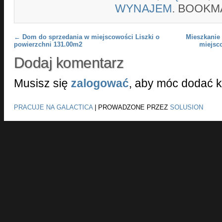
WYNAJEM
. BOOKM
Post navigation
←
Dom do sprzedania w miejscowości Liszki o
Mieszkanie
powierzchni 131.00m2
miejsc
Dodaj komentarz
Musisz się
zalogować
, aby móc dodać 
PRACUJE NA GALACTICA
|
PROWADZONE PRZEZ
SOLUSION