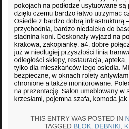
pokojach na podłodze usytuowane są p
dzięki czemu bardzo łatwo utrzymać c
Osiedle z bardzo dobrą infrastrukturą 
przychodnia, bardzo niedaleko do base
stadnina koni. Doskonały wyjazd na 
krakowa, zakopiankę, a4, dobre połącz
już w niedługiej przyszłości linia tramw
odległości sklepy, restauracja, apteka,
tylko dla mieszkańców tego osiedla. Mi
bezpieczne, w oknach rolety antywłama
chronione a także monitorowane. Pol
na prezentację. Salon umeblowany w s
krzesłami, pojemna szafa, komoda jak i
THIS ENTRY WAS POSTED IN
TAGGED
BLOK
,
DĘBNIKI
,
K