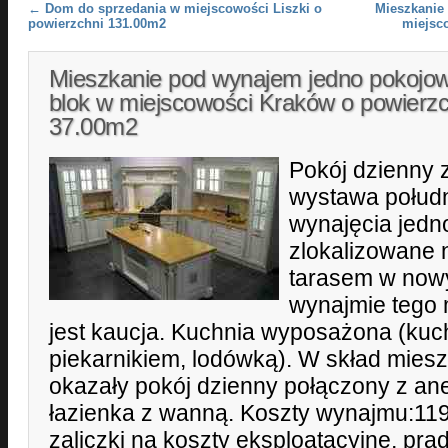
Post navigation
←
Dom do sprzedania w miejscowości Liszki o
Mieszkanie
powierzchni 131.00m2
miejsc
Mieszkanie pod wynajem jedno pokojo
blok w miejscowości Kraków o powierzc
37.00m2
Pokój dzienny 
wystawa połud
wynajęcia jed
zlokalizowane 
tarasem w now
wynajmie tego 
jest kaucja. Kuchnia wyposażona (kuc
piekarnikiem, lodówką). W skład mies
okazały pokój dzienny połączony z a
łazienka z wanną. Koszty wynajmu:119
zaliczki na koszty eksploatacyjne, prą