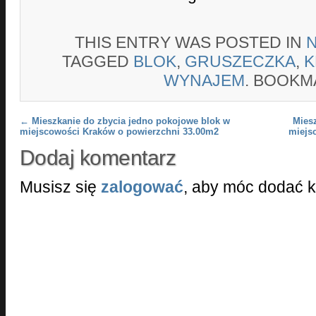
THIS ENTRY WAS POSTED IN
TAGGED
BLOK
,
GRUSZECZKA
,
K
WYNAJEM
. BOOKM
Post navigation
←
Mieszkanie do zbycia jedno pokojowe blok w
Mies
miejscowości Kraków o powierzchni 33.00m2
miejs
Dodaj komentarz
Musisz się
zalogować
, aby móc dodać 