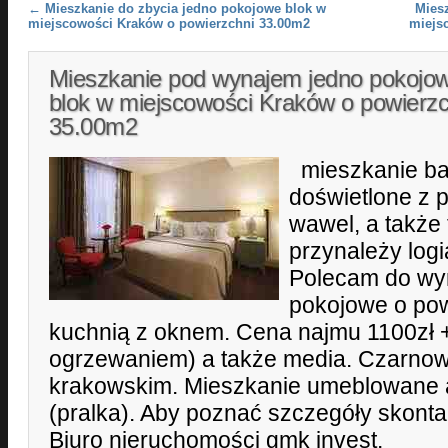
Post navigation
←
Mieszkanie do zbycia jedno pokojowe blok w
Mies
miejscowości Kraków o powierzchni 33.00m2
miejs
Mieszkanie pod wynajem jedno pokojo
blok w miejscowości Kraków o powierzc
35.00m2
mieszkanie ba
doświetlone z 
wawel, a także 
przynależy logi
Polecam do wyn
pokojowe o po
kuchnią z oknem. Cena najmu 1100zł +
ogrzewaniem) a także media. Czarnowi
krakowskim. Mieszkanie umeblowane 
(pralka). Aby poznać szczegóły skontak
Biuro nieruchomości gmk invest.