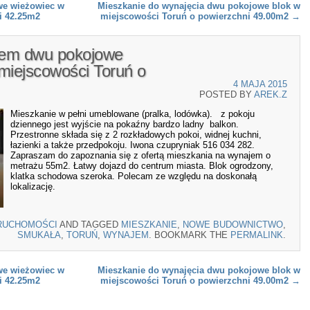
we wieżowiec w
Mieszkanie do wynajęcia dwu pokojowe blok w
i 42.25m2
miejscowości Toruń o powierzchni 49.00m2
→
jem dwu pokojowe
iejscowości Toruń o
4 MAJA 2015
POSTED BY
AREK.Z
Mieszkanie w pełni umeblowane (pralka, lodówka). z pokoju
dziennego jest wyjście na pokaźny bardzo ladny balkon.
Przestronne składa się z 2 rozkładowych pokoi, widnej kuchni,
łazienki a także przedpokoju. Iwona czupryniak 516 034 282.
Zapraszam do zapoznania się z ofertą mieszkania na wynajem o
metrażu 55m2. Łatwy dojazd do centrum miasta. Blok ogrodzony,
klatka schodowa szeroka. Polecam ze względu na doskonałą
lokalizację.
RUCHOMOŚCI
AND TAGGED
MIESZKANIE
,
NOWE BUDOWNICTWO
,
SMUKAŁA
,
TORUŃ
,
WYNAJEM
. BOOKMARK THE
PERMALINK
.
we wieżowiec w
Mieszkanie do wynajęcia dwu pokojowe blok w
i 42.25m2
miejscowości Toruń o powierzchni 49.00m2
→