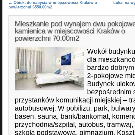
Post navigation
←
Obiekt do nabycia w miejscowości Kraków o
Lokal na w
powierzchni 6550.00m2
Mieszkanie pod wynajem dwu pokojow
kamienica w miejscowości Kraków o
powierzchni 70.00m2
Wokół budynku 
dla mieszkańcó
bardzo dobrym 
2-pokojowe mie
Budynek uloko
bezpośrednim s
przystanków komunikacji miejskiej – t
autobusowej. W pobilizu: park, bulwary 
basen, sauna, bank/bankomat, komenda 
przychodnia/szpital, autobus, tramwaj,
szkoła podstawowa, gimnazjum. Koszt 