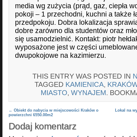
media wg zużycia (prąd, gaz, ciepła wo
pokoji – 1 przechodni, kuchni a także ł
przedpokoju. Dobra lokalizacja sprawi
dobre zarówno dla studentów oraz mło
się usamodzielnić. Kontakt: piotr 
wyposażone jest w części umeblowan
dwupokojowe na kazimierzu.
THIS ENTRY WAS POSTED IN
TAGGED
KAMIENICA
,
KRAKÓ
MIASTO
,
WYNAJEM
. BOOKM
Post navigation
←
Obiekt do nabycia w miejscowości Kraków o
Lokal na w
powierzchni 6550.00m2
Dodaj komentarz