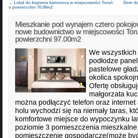
Post navigation
←
Lokal do kupienia kamienica w miejscowości Toruń
Dom do 
o powierzchni 70.00m2
Mieszkanie pod wynajem cztero pokoj
nowe budownictwo w miejscowości Tor
powierzchni 97.00m2
We wszystkich
podłodze panel
pastelowe gładz
okolica spokoj
Ofertę obsługuj
małgorzata kuc
można podłączyć telefon oraz internet
holu wychodzi się na niemały taras, k
komfortowe miejsce do wypoczynku la
poziomie 3 pomieszczenia mieszkalne,
pomieszczenie gospodarcze(może być