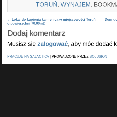
TORUŃ
,
WYNAJEM
. BOOKM
Post navigation
←
Lokal do kupienia kamienica w miejscowości Toruń
Dom do 
o powierzchni 70.00m2
Dodaj komentarz
Musisz się
zalogować
, aby móc dodać 
PRACUJE NA GALACTICA
|
PROWADZONE PRZEZ
SOLUSION