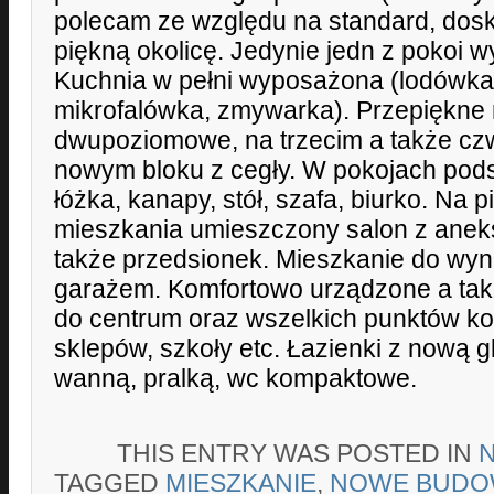
polecam ze względu na standard, dosk
piękną okolicę. Jedynie jedn z pokoi
Kuchnia w pełni wyposażona (lodówka,
mikrofalówka, zmywarka). Przepiękne
dwupoziomowe, na trzecim a także czw
nowym bloku z cegły. W pokojach pod
łóżka, kanapy, stół, szafa, biurko. Na
mieszkania umieszczony salon z ane
także przedsionek. Mieszkanie do wyna
garażem. Komfortowo urządzone a tak
do centrum oraz wszelkich punktów kom
sklepów, szkoły etc. Łazienki z nową g
wanną, pralką, wc kompaktowe.
THIS ENTRY WAS POSTED IN
TAGGED
MIESZKANIE
,
NOWE BUDO