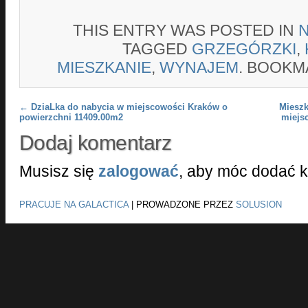
THIS ENTRY WAS POSTED IN
TAGGED
GRZEGÓRZKI
,
MIESZKANIE
,
WYNAJEM
. BOOKM
Post navigation
←
DziaLka do nabycia w miejscowości Kraków o
Mieszk
powierzchni 11409.00m2
miejs
Dodaj komentarz
Musisz się
zalogować
, aby móc dodać 
PRACUJE NA GALACTICA
|
PROWADZONE PRZEZ
SOLUSION