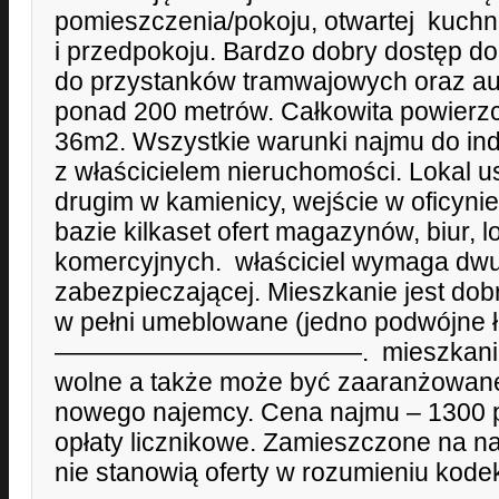
pomieszczenia/pokoju, otwartej kuchni,
i przedpokoju. Bardzo dobry dostęp do 
do przystanków tramwajowych oraz a
ponad 200 metrów. Całkowita powierzc
36m2. Wszystkie warunki najmu do ind
z właścicielem nieruchomości. Lokal u
drugim w kamienicy, wejście w oficyni
bazie kilkaset ofert magazynów, biur, l
komercyjnych. właściciel wymaga dwu
zabezpieczającej. Mieszkanie jest dob
w pełni umeblowane (jedno podwójne ł
————————————. mieszkanie w ch
wolne a także może być zaaranżowan
nowego najemcy. Cena najmu – 1300 pl
opłaty licznikowe. Zamieszczone na na
nie stanowią oferty w rozumieniu kode