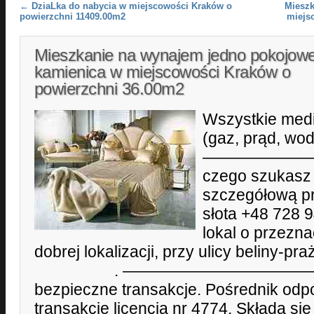
Post navigation
←
DziaLka do nabycia w miejscowości Kraków o
Mieszk
powierzchni 11409.00m2
miejs
Mieszkanie na wynajem jedno pokojow
kamienica w miejscowości Kraków o
powierzchni 36.00m2
Wszystkie med
(gaz, prąd, wod
—————————
czego szukasz
szczegółową pr
słota +48 728 9
lokal o przezn
dobrej lokalizacji, przy ulicy beliny-p
. ————————————. Prox
bezpieczne transakcje. Pośrednik odp
transakcję licencja nr 4774. Składa si