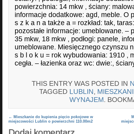
powierzchnia: 14 mkw , ściany: malowa
informacje dodatkowe: agd, meble. O p
s z k a n a także a = rozkład: tak, tara
pozostałe informacje: umeblowane. – p
35 mkw, 18 mkw , podłogi: panele, inf
umeblowane. Miesięcznego czynszu na
s b l o k u = rok wybudowania: 1910 , 
cegła. – łazienka oraz wc: dwie:, ściany
THIS ENTRY WAS POSTED IN
TAGGED
LUBLIN
,
MIESZKAN
WYNAJEM
. BOOKM
Post navigation
←
Mieszkanie do kupienia pięcio pokojowe w
M
miejscowości Lublin o powierzchni 110.00m2
miejsc
Dodaj komentarz