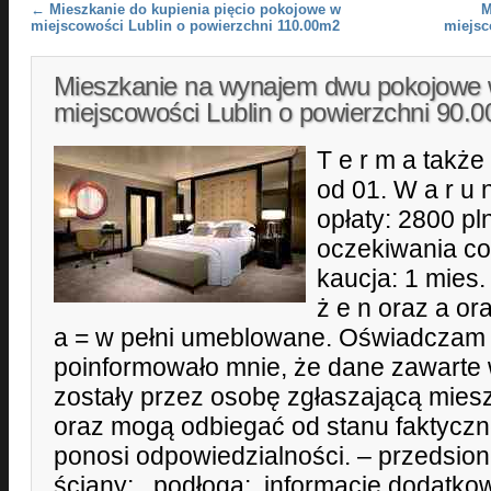
Post navigation
←
Mieszkanie do kupienia pięcio pokojowe w
M
miejscowości Lublin o powierzchni 110.00m2
miejsc
Mieszkanie na wynajem dwu pokojowe
miejscowości Lublin o powierzchni 90.
T e r m a także
od 01. W a r u n
opłaty: 2800 pl
oczekiwania co
kaucja: 1 mies.
ż e n oraz a or
a = w pełni umeblowane. Oświadczam r
poinformowało mnie, że dane zawarte 
zostały przez osobę zgłaszającą mie
oraz mogą odbiegać od stanu faktyczne
ponosi odpowiedzialności. – przedsione
ściany: , podłoga:, informacje dodatkow