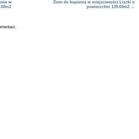
jowe w
Dom do kupienia w miejscowości Liszki o
2.00m2
powierzchni 139.69m2
→
omentarz.