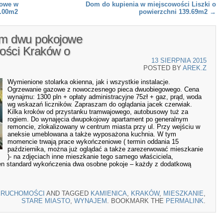
jowe w
Dom do kupienia w miejscowości Liszki o
2.00m2
powierzchni 139.69m2
→
em dwu pokojowe
ości Kraków o
13 SIERPNIA 2015
POSTED BY
AREK.Z
Wymienione stolarka okienna, jak i wszystkie instalacje.
Ogrzewanie gazowe z nowoczesnego pieca dwuobiegowego. Cena
wynajmu: 1300 pln + opłaty administracyjne 75zł + gaz, prąd, woda
wg wskazań liczników. Zapraszam do oglądania jacek czerwiak.
Kilka kroków od przystanku tramwajowego, autobusowy tuż za
rogiem. Do wynajęcia dwupokojowy apartament po generalnym
remoncie, zlokalizowany w centrum miasta przy ul. Przy wejściu w
aneksie umeblowana a także wyposażona kuchnia. W tym
momencie trwają prace wykończeniowe ( termin oddania 15
października, można już oglądać a także zarezerwować mieszkanie
)- na zdjęciach inne mieszkanie tego samego właściciela,
en standard wykończenia dwa osobne pokoje – każdy z dodatkową
ERUCHOMOŚCI
AND TAGGED
KAMIENICA
,
KRAKÓW
,
MIESZKANIE
,
STARE MIASTO
,
WYNAJEM
. BOOKMARK THE
PERMALINK
.