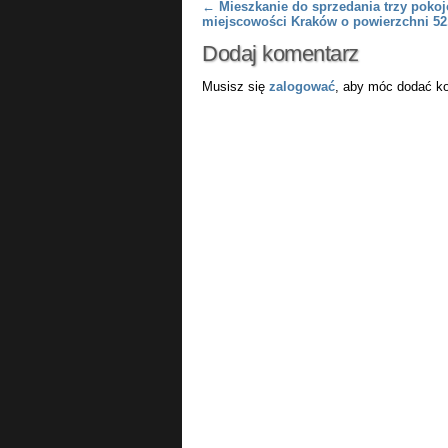
Post navigation
←
Mieszkanie do sprzedania trzy poko
miejscowości Kraków o powierzchni 5
Dodaj komentarz
Musisz się
zalogować
, aby móc dodać k