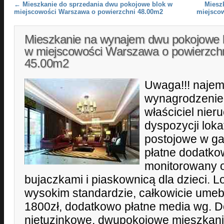
Post navigation
←
Mieszkanie do sprzedania dwu pokojowe blok w
Miesz
miejscowości Warszawa o powierzchni 48.00m2
miejsco
Mieszkanie na wynajem dwu pokojowe 
w miejscowości Warszawa o powierzch
45.00m2
Uwaga!!! najemc
wynagrodzenie
właściciel nier
dyspozycji loka
postojowe w g
płatne dodatko
monitorowany o
bujaczkami i piaskownicą dla dzieci. 
wysokim standardzie, całkowicie ume
1800zł, dodatkowo płatne media wg. D
nietuzinkowe, dwupokojowe mieszkani