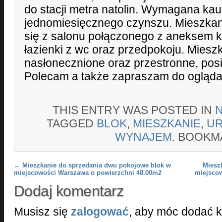
do stacji metra natolin. Wymagana ka
jednomiesięcznego czynszu. Mieszkan
się z salonu połączonego z aneksem k
łazienki z wc oraz przedpokoju. Mieszk
nasłonecznione oraz przestronne, posi
Polecam a także zapraszam do ogląda
THIS ENTRY WAS POSTED IN
TAGGED
BLOK
,
MIESZKANIE
,
U
WYNAJEM
. BOOKM
Post navigation
←
Mieszkanie do sprzedania dwu pokojowe blok w
Miesz
miejscowości Warszawa o powierzchni 48.00m2
miejsco
Dodaj komentarz
Musisz się
zalogować
, aby móc dodać 