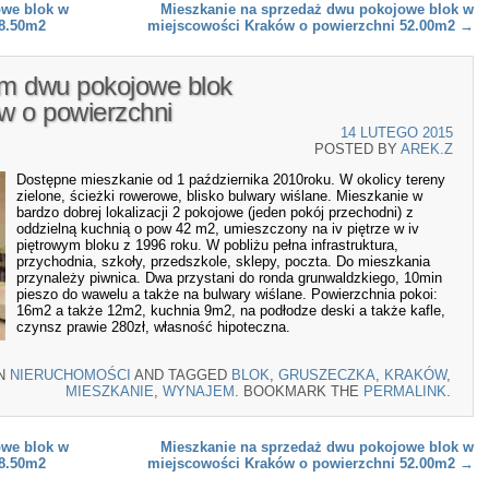
owe blok w
Mieszkanie na sprzedaż dwu pokojowe blok w
18.50m2
miejscowości Kraków o powierzchni 52.00m2
→
m dwu pokojowe blok
w o powierzchni
14 LUTEGO 2015
POSTED BY
AREK.Z
Dostępne mieszkanie od 1 października 2010roku. W okolicy tereny
zielone, ścieżki rowerowe, blisko bulwary wiślane. Mieszkanie w
bardzo dobrej lokalizacji 2 pokojowe (jeden pokój przechodni) z
oddzielną kuchnią o pow 42 m2, umieszczony na iv piętrze w iv
piętrowym bloku z 1996 roku. W pobliżu pełna infrastruktura,
przychodnia, szkoły, przedszkole, sklepy, poczta. Do mieszkania
przynależy piwnica. Dwa przystani do ronda grunwaldzkiego, 10min
pieszo do wawelu a także na bulwary wiślane. Powierzchnia pokoi:
16m2 a także 12m2, kuchnia 9m2, na podłodze deski a także kafle,
czynsz prawie 280zł, własność hipoteczna.
IN
NIERUCHOMOŚCI
AND TAGGED
BLOK
,
GRUSZECZKA
,
KRAKÓW
,
MIESZKANIE
,
WYNAJEM
. BOOKMARK THE
PERMALINK
.
owe blok w
Mieszkanie na sprzedaż dwu pokojowe blok w
18.50m2
miejscowości Kraków o powierzchni 52.00m2
→